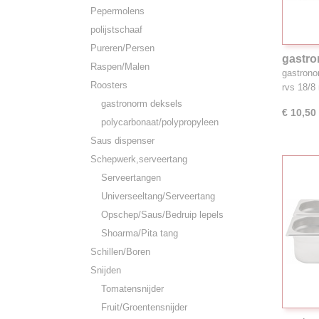
Pepermolens
polijstschaaf
Pureren/Persen
gastro
Raspen/Malen
18/8 1
gastrono
Roosters
rvs 18/
gastronorm deksels
€ 10,50
polycarbonaat/polypropyleen
Saus dispenser
Schepwerk,serveertang
Serveertangen
Universeeltang/Serveertang
Opschep/Saus/Bedruip lepels
Shoarma/Pita tang
Schillen/Boren
Snijden
Tomatensnijder
Fruit/Groentensnijder