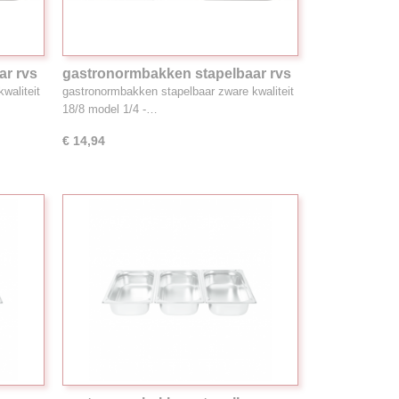
ar rvs
gastronormbakken stapelbaar rvs
18/8, 4.1L 1/4GN
waliteit
gastronormbakken stapelbaar zware kwaliteit
18/8 model 1/4 -…
€ 14,94