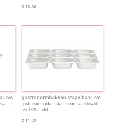
€ 16,80
ar rvs
gastronormbakken stapelbaar rvs
18/, 0.8L 1/9GN
waliteit
gastronormbakken stapelbaar zware kwaliteit,
rvs 18/8 model…
€ 11,42