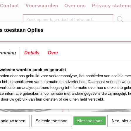
Contact
Voorwaarden
Over ons
Privacy statem
s toestaan Opties
DIGDHEDEN
CHAFING DISH/BRANDPASTA
DIVERSE KOOK/GRI
emming
Details
Over
eer op:
website worden cookies gebruikt
rden door ons gebruikt voor verkeersanalyse, het aanbieden van sociale med
n het personaliseren van informatie en advertenties. Daarnaast verlenen we o
vertentie- en analysepartners toegang tot informatie over hoe u onze site gebru
e informatie gebruiken in combinatie met andere gegevens die zij mogelijk 
door uw gebruik van hun diensten of die u hen hebt verstrekt.
opnieuw tonen
Selectie toestaan
Alles toestaan
Nee, niet 