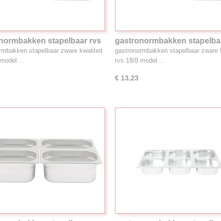
normbakken stapelbaar rvs
gastronormbakken stapelba
.7L 1/4GN
18/8, 2.8L 1/4GN
rmbakken stapelbaar zware kwaliteit
gastronormbakken stapelbaar zware k
8 model…
rvs 18/8 model…
€ 13,23