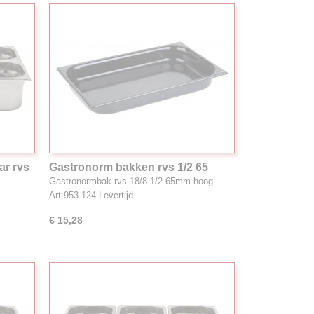
ar rvs
Gastronorm bakken rvs 1/2 65
hoog
Gastronormbak rvs 18/8 1/2 65mm hoog.
Art:953.124 Levertijd…
€ 15,28