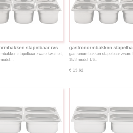
nrmbakken stapelbaar rvs
gastronormbakken stapelba
1.6L 1/6GN
18/8, 2.2L 1/6GN
rmbakken stapelbaar zware kwaliteit,
gastronormbakken stapelbaar zware k
8 model…
18/8 model 1/6…
€ 13,62