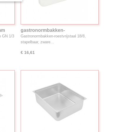
mm
gastronormbakken-
stapelbaar,zware kwaliteit,rvs 2/4
 GN 1/3
Gastronormbakken-roestvrijstaal 18/8,
GN 4.0ltr ArtNr 953.244
stapelbaar, zware…
€ 16,61