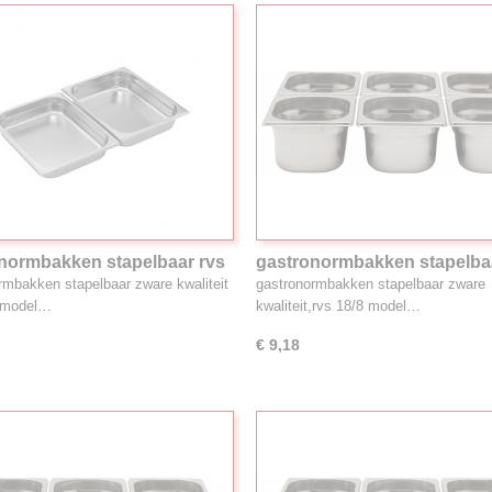
normbakken stapelbaar rvs
gastronormbakken stapelba
12.00L 1/2GN
18/8, 1.0L 1/6GN
rmbakken stapelbaar zware kwaliteit
gastronormbakken stapelbaar zware
8 model…
kwaliteit,rvs 18/8 model…
€ 9,18