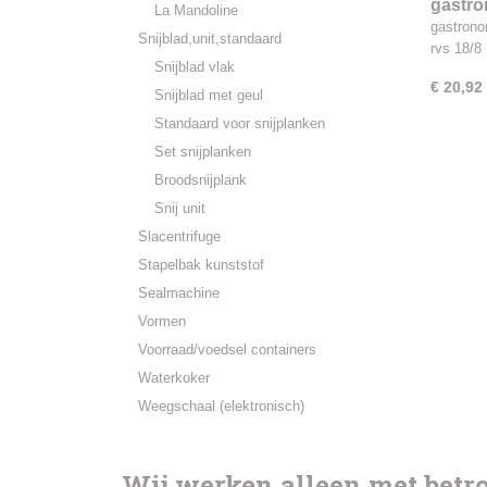
gastro
La Mandoline
18/8, 
gastrono
Snijblad,unit,standaard
rvs 18/
Snijblad vlak
€ 20,92
Snijblad met geul
Standaard voor snijplanken
Set snijplanken
Broodsnijplank
Snij unit
Slacentrifuge
Stapelbak kunststof
Sealmachine
Vormen
Voorraad/voedsel containers
Waterkoker
Weegschaal (elektronisch)
Wij werken alleen met bet