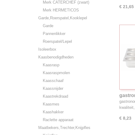
Merk CATERCHEF (zwart)
€ 21,65
Merk HERMETICOS
Garde,Roerspatel,Kooklepel
Garde
Pannenlikker
Roerspatel/Lepel
Isoleerbox
Kaasbenodigdheden
Kaasrasp
Kaasraspmolen
Kaasschaaf
Kaassnijder
gastro
Kaastrekdraad
18/8, 
gastrono
Kaasmes
kwalitei
Kaashakker
€ 8,23
Raclette apparaat
Maatbekers,Trechter,Knijpfles