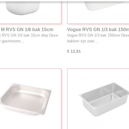
 M RVS GN 1/6 bak 15cm
Vogue RVS GN 1/3 bak 150
rtNr:GR704
ArtNr:K934
M RVS GN 1/6 bak 15cm diep Deze
Vogue RVS GN 1/3 bak 150mm Deze
M gastronorm…
bakken zijn zeer…
€ 12,81