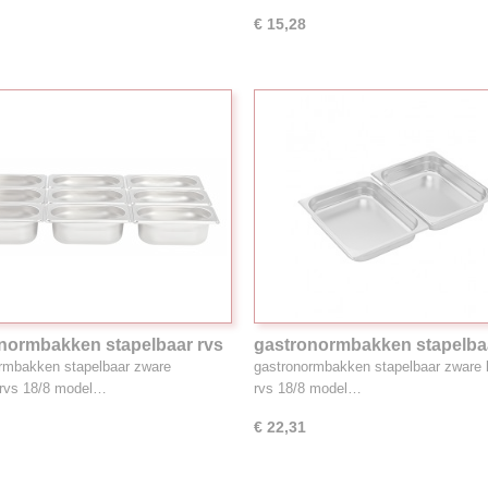
€ 15,28
normbakken stapelbaar rvs
gastronormbakken stapelba
0.6L 1/9GN
18/8, 9.1L 1/2GN
rmbakken stapelbaar zware
gastronormbakken stapelbaar zware k
t,rvs 18/8 model…
rvs 18/8 model…
€ 22,31