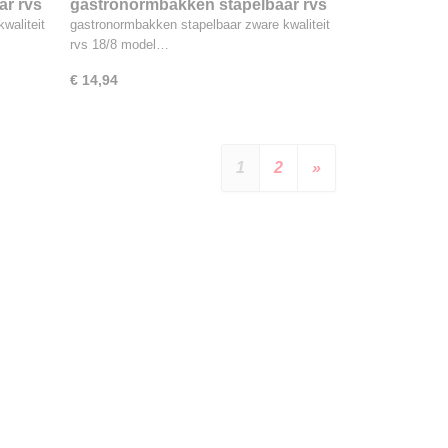
ar rvs
gastronormbakken stapelbaar rvs
18/8, 3.8L 1/3GN
waliteit
gastronormbakken stapelbaar zware kwaliteit
rvs 18/8 model…
€ 14,94
1
2
»