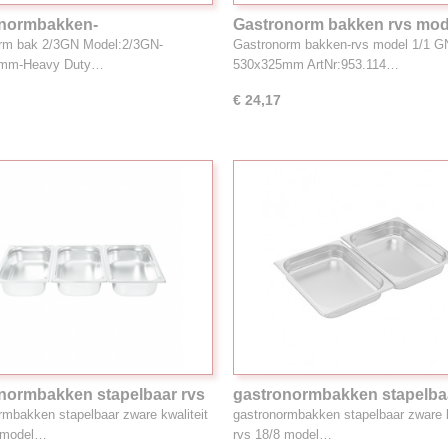
onormbakken-
Gastronorm bakken rvs mode
aar,zware kwaliteit,rvs 2/3
GN-530x325mm ArtNr 953.1
orm bak 2/3GN Model:2/3GN-
Gastronorm bakken-rvs model 1/1 G
Nr 953.234
mm-Heavy Duty…
530x325mm ArtNr:953.114…
€ 24,17
normbakken stapelbaar rvs
gastronormbakken stapelba
7.3L 1/3GN ArtNr 953.131
18/8, 4.1L 1/2GN
rmbakken stapelbaar zware kwaliteit
gastronormbakken stapelbaar zware k
8 model…
rvs 18/8 model…