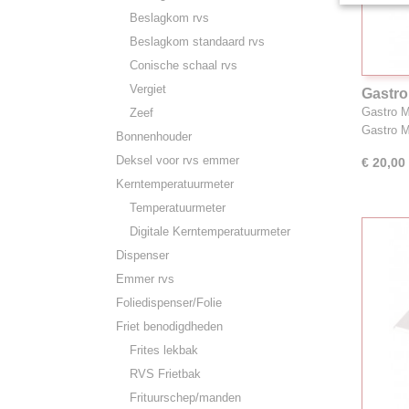
Beslagkom rvs
Beslagkom standaard rvs
Conische schaal rvs
Vergiet
Gastro
diep A
Gastro 
Zeef
Gastro 
Bonnenhouder
Deksel voor rvs emmer
€ 20,00
Kerntemperatuurmeter
Temperatuurmeter
Digitale Kerntemperatuurmeter
Dispenser
Emmer rvs
Foliedispenser/Folie
Friet benodigdheden
Frites lekbak
RVS Frietbak
Frituurschep/manden