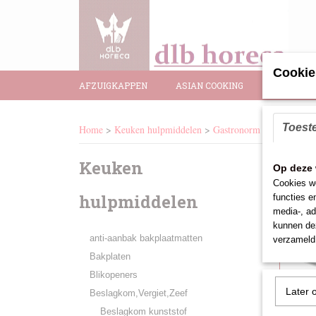
Cookie
AFZUIGKAPPEN
ASIAN COOKING
BAR BENO
Toest
Home
>
Keuken hulpmiddelen
>
Gastronorm bakken rvs
Keuken
Sort
Op deze 
Cookies wo
hulpmiddelen
functies e
media-, ad
kunnen dez
anti-aanbak bakplaatmatten
verzameld 
Bakplaten
Blikopeners
Later 
Beslagkom,Vergiet,Zeef
Beslagkom kunststof