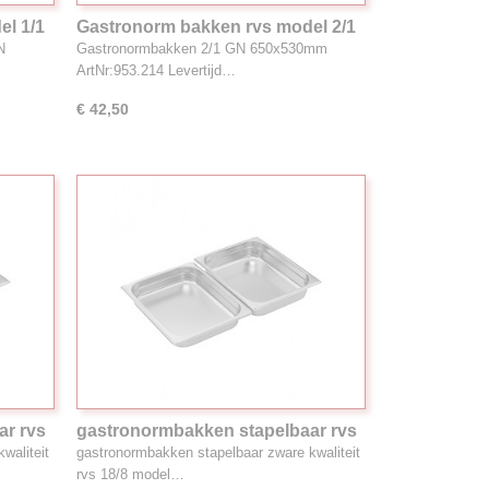
l 1/1
Gastronorm bakken rvs model 2/1
14
GN 650x530mm ArtNr 953.214
N
Gastronormbakken 2/1 GN 650x530mm
ArtNr:953.214 Levertijd…
€ 42,50
ar rvs
gastronormbakken stapelbaar rvs
18/8, 6.1L 1/2GN
waliteit
gastronormbakken stapelbaar zware kwaliteit
rvs 18/8 model…