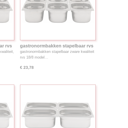
ar rvs
gastronormbakken stapelbaar rvs
18/8, 2.9L 1/6GN
waliteit,
gastronormbakken stapelbaar zware kwaliteit
rvs 18/8 model…
€ 23,78