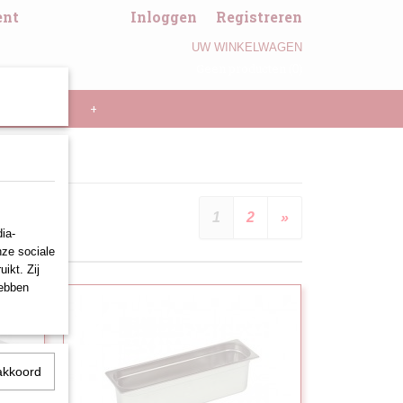
ent
Inloggen
Registreren
UW WINKELWAGEN
Geen producten
(0)
LL PANNEN
+
1
2
»
ia-
nze sociale
ikt. Zij
hebben
akkoord