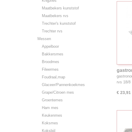
Knijpfles
Maatbekers kunststof
Maatbekers rvs
Trechter's kunststof
Trechter rvs
Messen
Appelboor
Bakkersmes
Broodmes
Fileermes
gastro
18/8, 
gastrono
Foudraal,map
rvs 18/
Glaceer/Pannenkoekmes
Grape/Citroen mes
€ 23,91
Groentemes
Ham mes
Keukenmes
Koksmes
Koksbijl