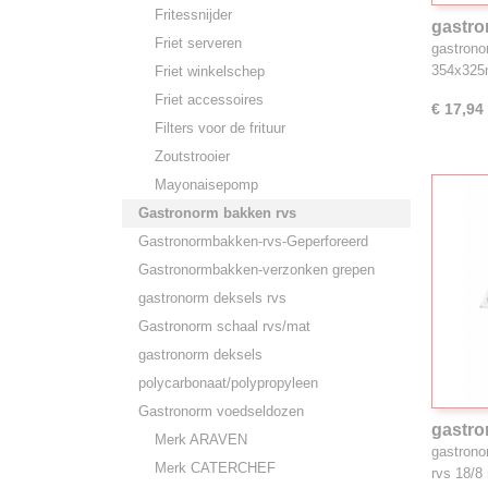
Fritessnijder
gastr
Friet serveren
stapelb
gastron
GN Art
354x325
Friet winkelschep
Friet accessoires
€ 17,94
Filters voor de frituur
Zoutstrooier
Mayonaisepomp
Gastronorm bakken rvs
Gastronormbakken-rvs-Geperforeerd
Gastronormbakken-verzonken grepen
gastronorm deksels rvs
Gastronorm schaal rvs/mat
gastronorm deksels
polycarbonaat/polypropyleen
Gastronorm voedseldozen
gastro
Merk ARAVEN
18/8, 
gastrono
Merk CATERCHEF
rvs 18/