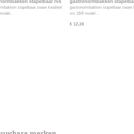
normbakken stapelbaar rvs
gastronormbakken stapelba
5.0L 1/4GN
18/8, 2.5L 1/3GN
rmbakken stapelbaar zware kwaliteit
gastronormbakken stapelbaar zware k
8 model…
rvs 18/8 model…
€ 12,28
rouwbare merken.