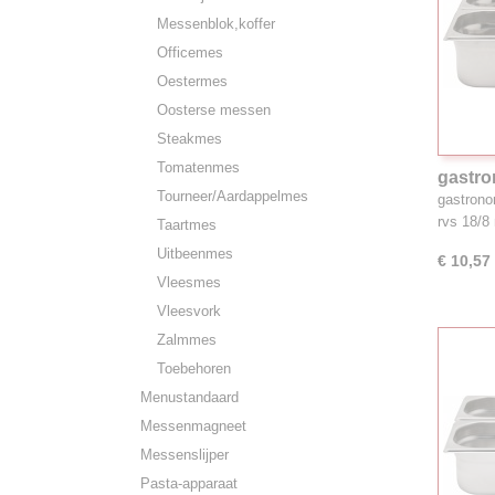
Messenblok,koffer
Officemes
Oestermes
Oosterse messen
Steakmes
Tomatenmes
gastro
Tourneer/Aardappelmes
18/8, 
gastrono
rvs 18/
Taartmes
Uitbeenmes
€ 10,57
Vleesmes
Vleesvork
Zalmmes
Toebehoren
Menustandaard
Messenmagneet
Messenslijper
Pasta-apparaat