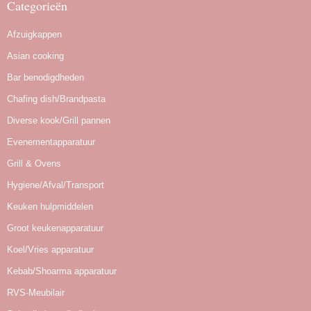
Categorieën
Afzuigkappen
Asian cooking
Bar benodigdheden
Chafing dish/Brandpasta
Diverse kook/Grill pannen
Evenementapparatuur
Grill & Ovens
Hygiene/Afval/Transport
Keuken hulpmiddelen
Groot keukenapparatuur
Koel/Vries apparatuur
Kebab/Shoarma apparatuur
RVS-Meubilair