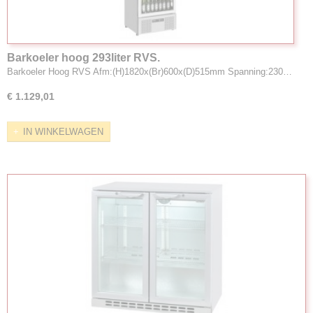
Barkoeler hoog 293liter RVS.
Barkoeler Hoog RVS Afm:(H)1820x(Br)600x(D)515mm Spanning:230…
€ 1.129,01
IN WINKELWAGEN