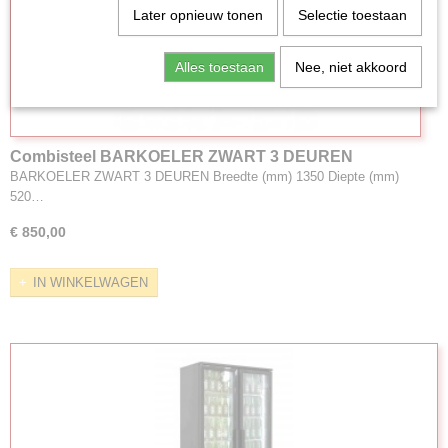
Later opnieuw tonen
Selectie toestaan
Alles toestaan
Nee, niet akkoord
Combisteel BARKOELER ZWART 3 DEUREN
ArtNr:7527.0040
BARKOELER ZWART 3 DEUREN Breedte (mm) 1350 Diepte (mm)
520…
€ 850,00
IN WINKELWAGEN