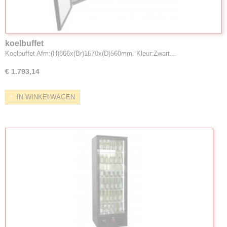
koelbuffet
Koelbuffet Afm:(H)866x(Br)1670x(D)560mm. Kleur:Zwart…
€ 1.793,14
IN WINKELWAGEN