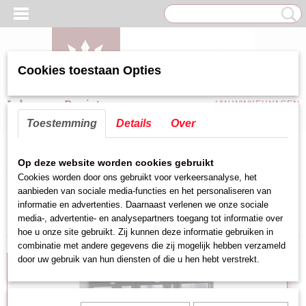
Cookies toestaan Opties
Inloggen
Registreren
UW WINKELWAGEN
Geen producten
(0)
Toestemming
Details
Over
Home
>
Koel/Vries apparatuur
>
Display koeler
Op deze website worden cookies gebruikt
Cookies worden door ons gebruikt voor verkeersanalyse, het
aanbieden van sociale media-functies en het personaliseren van
Sorteer op:
informatie en advertenties. Daarnaast verlenen we onze sociale
media-, advertentie- en analysepartners toegang tot informatie over
hoe u onze site gebruikt. Zij kunnen deze informatie gebruiken in
combinatie met andere gegevens die zij mogelijk hebben verzameld
door uw gebruik van hun diensten of die u hen hebt verstrekt.