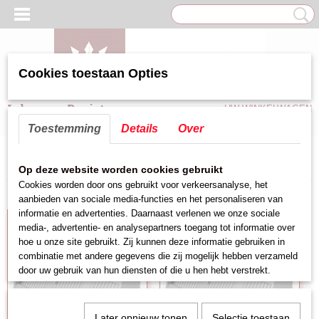
Cookies toestaan Opties
Inloggen
Registreren
UW WINKELWAGEN
Geen producten
(0)
Toestemming
Details
Over
Home
>
Afzuigkappen
>
Wandmodel
Op deze website worden cookies gebruikt
Cookies worden door ons gebruikt voor verkeersanalyse, het
aanbieden van sociale media-functies en het personaliseren van
informatie en advertenties. Daarnaast verlenen we onze sociale
media-, advertentie- en analysepartners toegang tot informatie over
hoe u onze site gebruikt. Zij kunnen deze informatie gebruiken in
combinatie met andere gegevens die zij mogelijk hebben verzameld
door uw gebruik van hun diensten of die u hen hebt verstrekt.
Later opnieuw tonen
Selectie toestaan