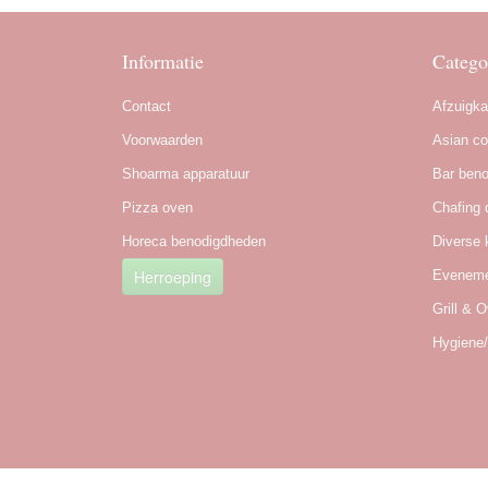
Informatie
Catego
Contact
Afzuigk
Voorwaarden
Asian co
Shoarma apparatuur
Bar ben
Pizza oven
Chafing 
Horeca benodigdheden
Diverse 
Herroeping
Eveneme
Grill & 
Hygiene/