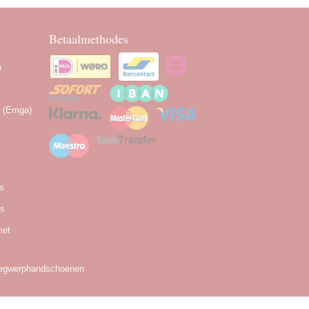
Betaalmethodes
n
n (Emga)
as
es
met
egwerphandschoenen