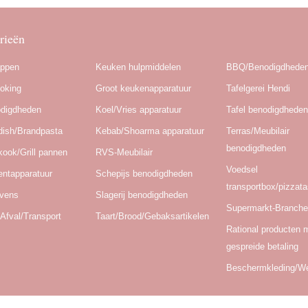
rieën
appen
Keuken hulpmiddelen
BBQ/Benodigdhede
oking
Groot keukenapparatuur
Tafelgerei Hendi
odigdheden
Koel/Vries apparatuur
Tafel benodigdhede
dish/Brandpasta
Kebab/Shoarma apparatuur
Terras/Meubilair
benodigdheden
kook/Grill pannen
RVS-Meubilair
Voedsel
ntapparatuur
Schepijs benodigdheden
transportbox/pizzat
Ovens
Slagerij benodigdheden
Supermarkt-Branch
Afval/Transport
Taart/Brood/Gebaksartikelen
Rational producten 
gespreide betaling
Beschermkleding/W