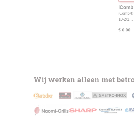
iCombi
iCombi® 
10-2/1…
€ 0,00
Wij werken alleen met bet