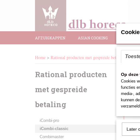
Cookie
AFZUIGKAPPEN
ASIAN COOKING
BAR BENO
Toest
Home
>
Rational producten met gespreide betaling
>
iComb
Rational producten
Sort
Op deze 
Cookies wo
met gespreide
functies e
media-, ad
kunnen dez
betaling
verzameld 
iCombi-pro
iCombi-classic
Later 
Combimaster