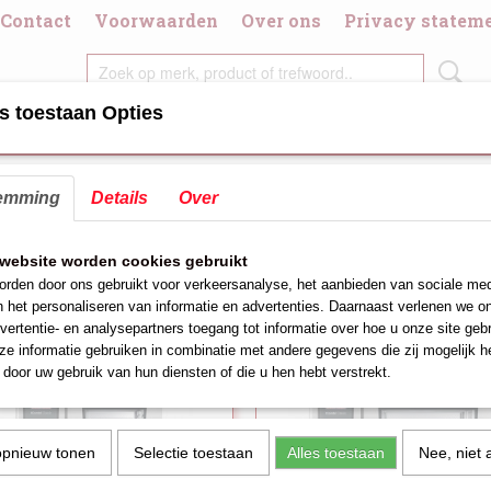
Contact
Voorwaarden
Over ons
Privacy statem
s toestaan Opties
DIGDHEDEN
CHAFING DISH/BRANDPASTA
DIVERSE KOOK/GRI
emming
Details
Over
i-classic
eer op:
website worden cookies gebruikt
rden door ons gebruikt voor verkeersanalyse, het aanbieden van sociale med
n het personaliseren van informatie en advertenties. Daarnaast verlenen we o
vertentie- en analysepartners toegang tot informatie over hoe u onze site gebru
e informatie gebruiken in combinatie met andere gegevens die zij mogelijk 
door uw gebruik van hun diensten of die u hen hebt verstrekt.
opnieuw tonen
Selectie toestaan
Alles toestaan
Nee, niet 