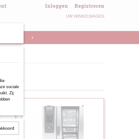
ent
Inloggen
Registreren
UW WINKELWAGEN
Geen producten
(0)
LL PANNEN
+
ia-
nze sociale
ikt. Zij
hebben
akkoord