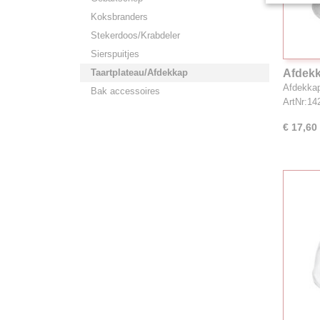
Koksbranders
Stekerdoos/Krabdeler
Sierspuitjes
Taartplateau/Afdekkap
Afdekk
Afdekka
Bak accessoires
ArtNr:1
€ 17,60