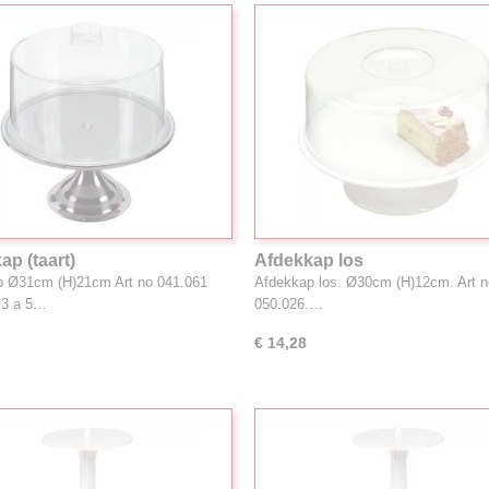
ap (taart)
Afdekkap los
p Ø31cm (H)21cm Art no 041.061
Afdekkap los. Ø30cm (H)12cm. Art n
d 3 a 5…
050.026.…
€ 14,28