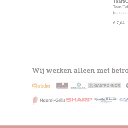
Taart/
Taart/Ca
transpar
€ 7,64
Wij werken alleen met bet