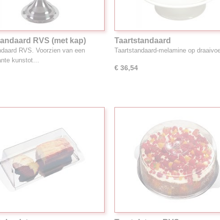
tandaard RVS (met kap)
Taartstandaard
ndaard RVS. Voorzien van een
Taartstandaard-melamine op draaivo
ante kunstot…
€ 36,54