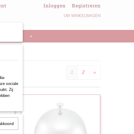
ent
Inloggen
Registreren
UW WINKELWAGEN
Geen producten
(0)
LL PANNEN
+
1
2
»
ia-
nze sociale
ikt. Zij
hebben
akkoord