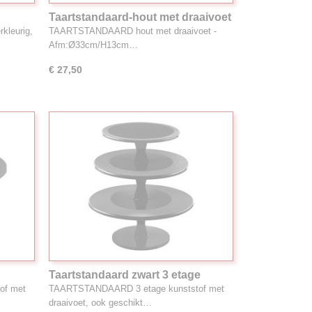
Taartstandaard-hout met draaivoet
(H)13cm
leurig,
TAARTSTANDAARD hout met draaivoet -
Afm:Ø33cm/H13cm…
€ 27,50
Taartstandaard zwart 3 etage
of met
TAARTSTANDAARD 3 etage kunststof met
draaivoet, ook geschikt…