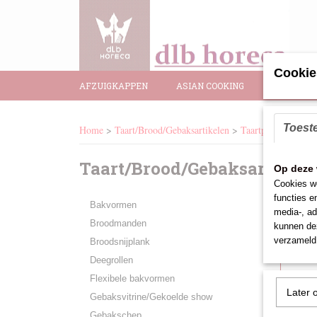
Cookie
AFZUIGKAPPEN
ASIAN COOKING
BAR BENO
Toest
Home
>
Taart/Brood/Gebaksartikelen
>
Taartplateau/Afde
Taart/Brood/Gebaksartikele
Sort
Op deze 
Cookies wo
functies e
Bakvormen
media-, ad
Broodmanden
kunnen dez
verzameld 
Broodsnijplank
Deegrollen
Flexibele bakvormen
Later 
Gebaksvitrine/Gekoelde show
Gebakschep