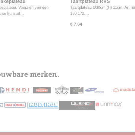
Cakeplateau
Taartplateau RVS
keplateau. Voorzien van een
Taartplateau Ø30cm (H) 11cm. Art no
ante kunstof…
130.172.…
€ 7,64
rouwbare merken.