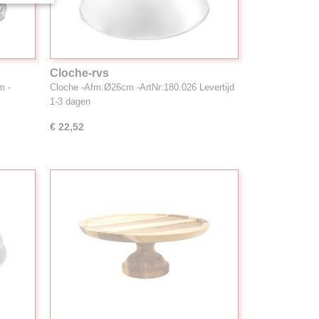
Cloche-rvs
m -
Cloche -Afm:Ø26cm -ArtNr:180.026 Levertijd
1-3 dagen
€ 22,52