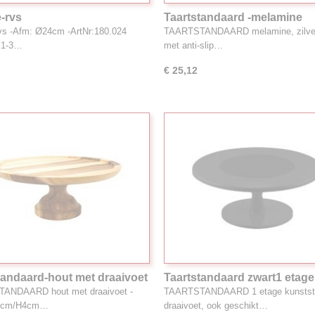
-rvs
Taartstandaard -melamine
vs -Afm: Ø24cm -ArtNr:180.024
TAARTSTANDAARD melamine, zilverk
d 1-3…
met anti-slip…
€ 25,12
tandaard-hout met draaivoet
Taartstandaard zwart1 etage
m
ANDAARD hout met draaivoet -
TAARTSTANDAARD 1 etage kunstst
3cm/H4cm…
draaivoet, ook geschikt…