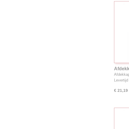
Afdekk
Afdekka
Levertij
€ 21,19