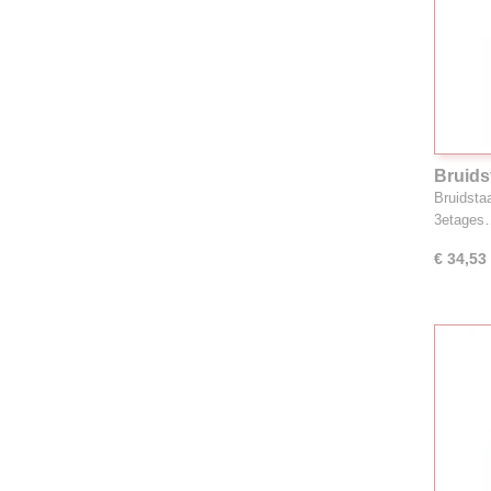
Bruids
Bruidsta
3etages
€ 34,53