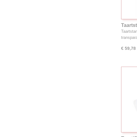
Taarts
Taartsta
transpar
€ 59,78