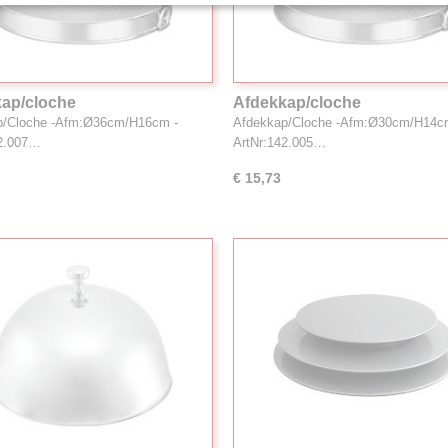
ap/cloche
Afdekkap/cloche
p/Cloche -Afm:Ø36cm/H16cm -
Afdekkap/Cloche -Afm:Ø30cm/H14c
42.007…
ArtNr:142.005…
€ 15,73