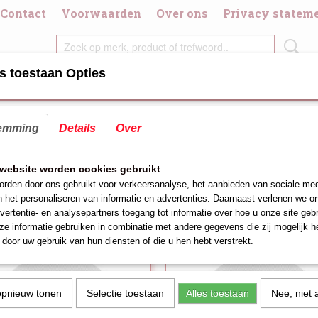
Contact
Voorwaarden
Over ons
Privacy statem
s toestaan Opties
DIGDHEDEN
CHAFING DISH/BRANDPASTA
DIVERSE KOOK/GRI
emming
Details
Over
kkap
n
eer op:
website worden cookies gebruikt
rden door ons gebruikt voor verkeersanalyse, het aanbieden van sociale med
n het personaliseren van informatie en advertenties. Daarnaast verlenen we o
vertentie- en analysepartners toegang tot informatie over hoe u onze site gebru
e informatie gebruiken in combinatie met andere gegevens die zij mogelijk 
door uw gebruik van hun diensten of die u hen hebt verstrekt.
opnieuw tonen
Selectie toestaan
Alles toestaan
Nee, niet 