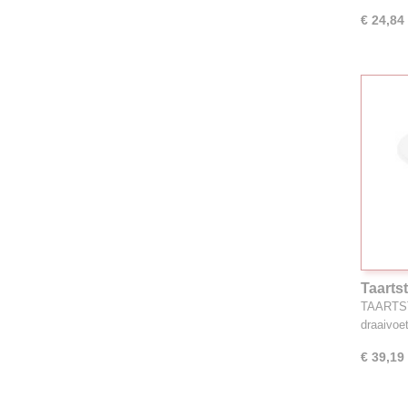
€ 24,84
Taarts
TAARTST
draaivoe
€ 39,19