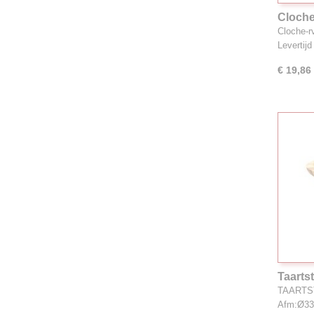
Cloche
Cloche-r
Levertij
€ 19,86
Taarts
(H)4c
TAARTST
Afm:Ø3