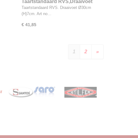
Taartstandaard RVS,Draaivoet
Taartstandaard RVS. Draaivoet Ø30cm
(H)7cm. Art no…
€ 41,85
1
2
»