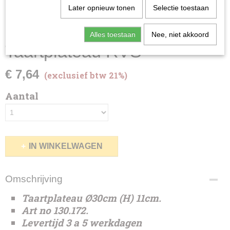
Later opnieuw tonen
Selectie toestaan
Alles toestaan
Nee, niet akkoord
Taartplateau RVS
€ 7,64
(exclusief btw 21%)
Aantal
IN WINKELWAGEN
Omschrijving
Taartplateau Ø30cm (H) 11cm.
Art no 130.172.
Levertijd 3 a 5 werkdagen