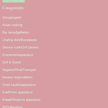
Categorieën
Afzuigkappen
Asian cooking
Bar benodigdheden
Chafing dish/Brandpasta
Diverse kook/Grill pannen
Evenementapparatuur
Grill & Ovens
Hygiene/Afval/Transport
Keuken hulpmiddelen
Groot keukenapparatuur
Koel/Vries apparatuur
Kebab/Shoarma apparatuur
RVS-Meubilair