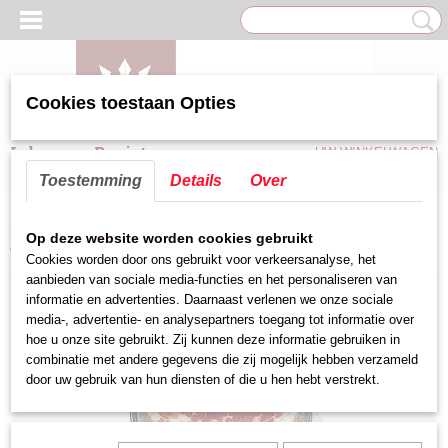
Cookies toestaan Opties
Inloggen
Registreren
UW WINKELWAGEN
Geen producten
(0)
Toestemming
Details
Over
Home
>
Taart/Brood/Gebaksartikelen
>
Taartplateau/Afdekkap
>
Op deze website worden cookies gebruikt
Taartplateau RVS
Cookies worden door ons gebruikt voor verkeersanalyse, het
aanbieden van sociale media-functies en het personaliseren van
informatie en advertenties. Daarnaast verlenen we onze sociale
media-, advertentie- en analysepartners toegang tot informatie over
hoe u onze site gebruikt. Zij kunnen deze informatie gebruiken in
combinatie met andere gegevens die zij mogelijk hebben verzameld
door uw gebruik van hun diensten of die u hen hebt verstrekt.