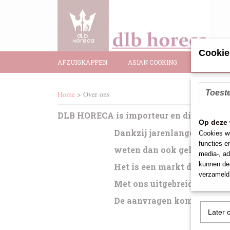
Cookie
AFZUIGKAPPEN
ASIAN COOKING
BAR BENO
Toest
Home
> Over ons
DLB HORECA is importeur en distributeu
Op deze 
Dankzij jarenlange ervaring
Cookies wo
functies e
weten dan ook gelijk te ha
media-, ad
kunnen dez
Het is een markt die op en 
verzameld 
Met ons uitgebreide assort
De aanvragen komen uit all
Later 