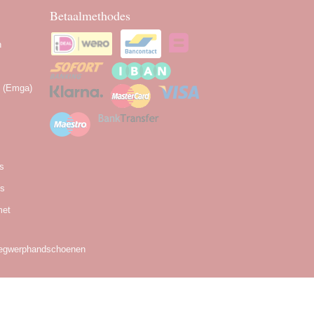
Betaalmethodes
n
n (Emga)
as
es
met
egwerphandschoenen