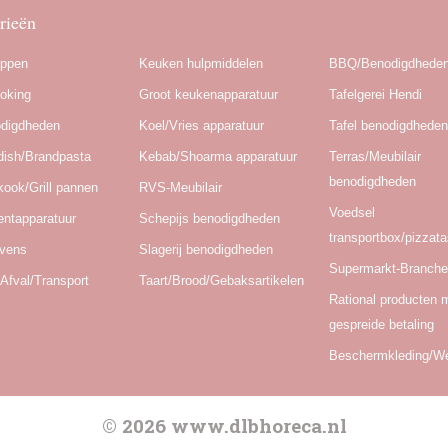
rieën
appen
Keuken hulpmiddelen
BBQ/Benodigdhede
oking
Groot keukenapparatuur
Tafelgerei Hendi
odigdheden
Koel/Vries apparatuur
Tafel benodigdhede
dish/Brandpasta
Kebab/Shoarma apparatuur
Terras/Meubilair
benodigdheden
kook/Grill pannen
RVS-Meubilair
Voedsel
ntapparatuur
Schepijs benodigdheden
transportbox/pizzat
Ovens
Slagerij benodigdheden
Supermarkt-Branch
Afval/Transport
Taart/Brood/Gebaksartikelen
Rational producten 
gespreide betaling
Beschermkleding/W
© 2026 www.dlbhoreca.nl