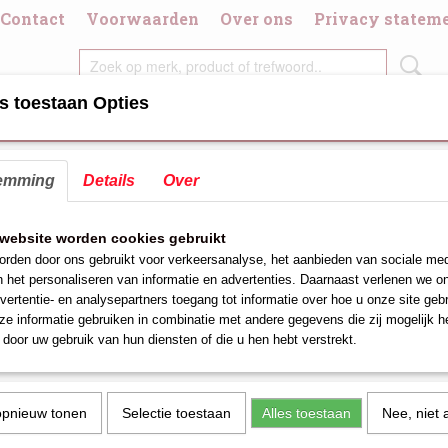
Contact
Voorwaarden
Over ons
Privacy statem
s toestaan Opties
DIGDHEDEN
CHAFING DISH/BRANDPASTA
DIVERSE KOOK/GRI
emming
Details
Over
r van professionele keuken en cateringsapparatuur.
website worden cookies gebruikt
 in de branche begrijpen wij wat de klant vraagt en
rden door ons gebruikt voor verkeersanalyse, het aanbieden van sociale med
n het personaliseren van informatie en advertenties. Daarnaast verlenen we o
ndelen.
vertentie- en analysepartners toegang tot informatie over hoe u onze site gebru
e informatie gebruiken in combinatie met andere gegevens die zij mogelijk 
neer gaat en heb dan ook een flexibiele aanpak nodig.
door uw gebruik van hun diensten of die u hen hebt verstrekt.
iment hebben wij voor elke aanvraag een oplossing.
e sectoren we leveren aan restaurants,cafe's,hotels
opnieuw tonen
Selectie toestaan
Alles toestaan
Nee, niet 