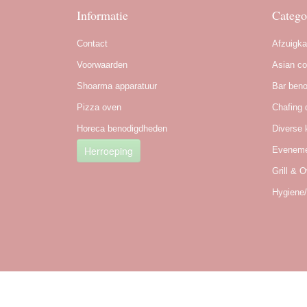
Informatie
Catego
Contact
Afzuigk
Voorwaarden
Asian co
Shoarma apparatuur
Bar ben
Pizza oven
Chafing 
Horeca benodigdheden
Diverse 
Herroeping
Eveneme
Grill & 
Hygiene/