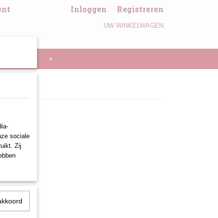
ent
Inloggen
Registreren
UW WINKELWAGEN
Geen producten
(0)
LL PANNEN
+
ia-
nze sociale
ikt. Zij
hebben
akkoord