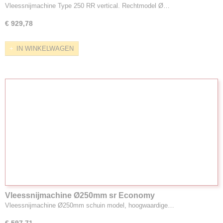
Vleessnijmachine Type 250 RR vertical. Rechtmodel Ø…
€ 929,78
IN WINKELWAGEN
Vleessnijmachine Ø250mm sr Economy
Vleessnijmachine Ø250mm schuin model, hoogwaardige…
€ 597,71