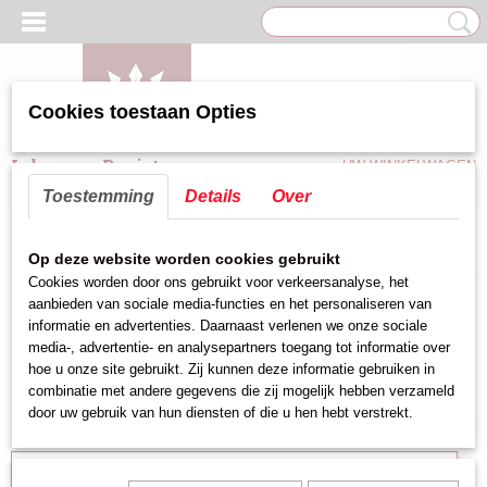
Cookies toestaan Opties
Inloggen
Registreren
UW WINKELWAGEN
Geen producten
(0)
Toestemming
Details
Over
Home
>
Slagerij benodigdheden
>
Snijmachine
Op deze website worden cookies gebruikt
Cookies worden door ons gebruikt voor verkeersanalyse, het
aanbieden van sociale media-functies en het personaliseren van
Sorteer op:
informatie en advertenties. Daarnaast verlenen we onze sociale
media-, advertentie- en analysepartners toegang tot informatie over
1
2
»
hoe u onze site gebruikt. Zij kunnen deze informatie gebruiken in
combinatie met andere gegevens die zij mogelijk hebben verzameld
door uw gebruik van hun diensten of die u hen hebt verstrekt.