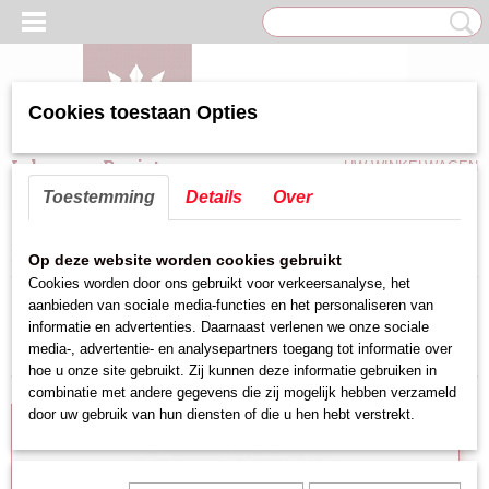
Cookies toestaan Opties
Inloggen
Registreren
UW WINKELWAGEN
Geen producten
(0)
Toestemming
Details
Over
Home
>
Kebab/Shoarma apparatuur
>
Motor Shoarma/Döner grill
Op deze website worden cookies gebruikt
Cookies worden door ons gebruikt voor verkeersanalyse, het
aanbieden van sociale media-functies en het personaliseren van
Sorteer op:
informatie en advertenties. Daarnaast verlenen we onze sociale
media-, advertentie- en analysepartners toegang tot informatie over
hoe u onze site gebruikt. Zij kunnen deze informatie gebruiken in
combinatie met andere gegevens die zij mogelijk hebben verzameld
door uw gebruik van hun diensten of die u hen hebt verstrekt.