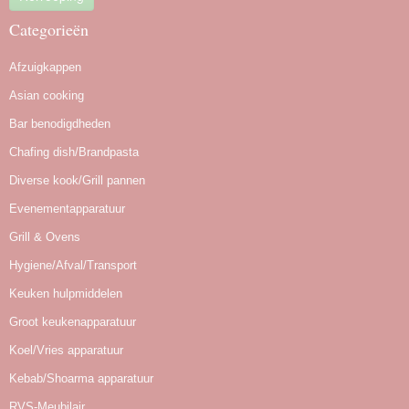
Categorieën
Afzuigkappen
Asian cooking
Bar benodigdheden
Chafing dish/Brandpasta
Diverse kook/Grill pannen
Evenementapparatuur
Grill & Ovens
Hygiene/Afval/Transport
Keuken hulpmiddelen
Groot keukenapparatuur
Koel/Vries apparatuur
Kebab/Shoarma apparatuur
RVS-Meubilair