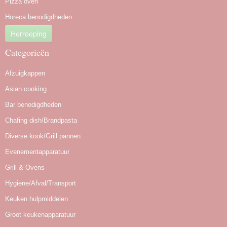
Pizza oven
Horeca benodigdheden
Herroeping
Categorieën
Afzuigkappen
Asian cooking
Bar benodigdheden
Chafing dish/Brandpasta
Diverse kook/Grill pannen
Evenementapparatuur
Grill & Ovens
Hygiene/Afval/Transport
Keuken hulpmiddelen
Groot keukenapparatuur