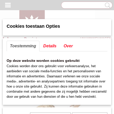
Cookies toestaan Opties
Inloggen
Registreren
UW WINKELWAGEN
Geen producten
(0)
Toestemming
Details
Over
Home
>
Taart/Brood/Gebaksartikelen
>
Taartplateau/Afdekkap
>
Op deze website worden cookies gebruikt
Taartplateau
Cookies worden door ons gebruikt voor verkeersanalyse, het
aanbieden van sociale media-functies en het personaliseren van
informatie en advertenties. Daarnaast verlenen we onze sociale
media-, advertentie- en analysepartners toegang tot informatie over
hoe u onze site gebruikt. Zij kunnen deze informatie gebruiken in
combinatie met andere gegevens die zij mogelijk hebben verzameld
door uw gebruik van hun diensten of die u hen hebt verstrekt.