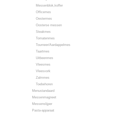
Messenblok,koffer
Officemes
Oestermes
Oosterse messen
Steakmes
Tomatenmes
Tourneer/Aardappelmes
Taartmes
Uitbeenmes
Vleesmes
Vleesvork
Zalmmes
Toebehoren
Menustandaard
Messenmagneet
Messenslijper
Pasta-apparaat