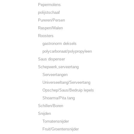
Pepermolens
polijstschaaf
Pureren/Persen
Raspen/Malen
Roosters
gastronorm deksels
polycarbonaat/polypropyleen
Saus dispenser
Schepwerk,serveertang
Serveertangen
Universeeltang/Serveertang
Opschep/Saus/Bedruip lepels
Shoarma/Pita tang
Schillen/Boren
Snijden
Tomatensnijder
Fruit/Groentensnijder