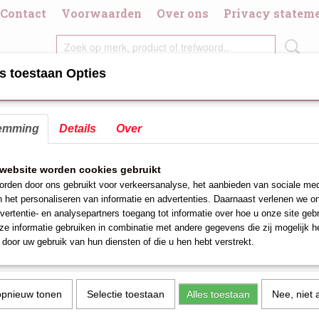
Contact
Voorwaarden
Over ons
Privacy statem
s toestaan Opties
DIGDHEDEN
CHAFING DISH/BRANDPASTA
DIVERSE KOOK/GRI
emming
Details
Over
website worden cookies gebruikt
s bevinden er zich in deze categorie nog geen 
rden door ons gebruikt voor verkeersanalyse, het aanbieden van sociale med
ert u het later nog eens!
n het personaliseren van informatie en advertenties. Daarnaast verlenen we o
vertentie- en analysepartners toegang tot informatie over hoe u onze site gebru
e informatie gebruiken in combinatie met andere gegevens die zij mogelijk 
door uw gebruik van hun diensten of die u hen hebt verstrekt.
opnieuw tonen
Selectie toestaan
Alles toestaan
Nee, niet 