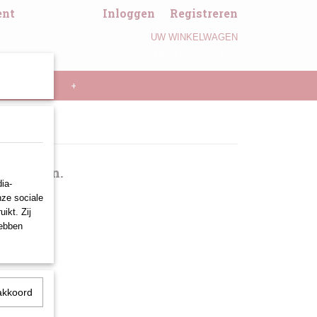
ent
Inloggen
Registreren
UW WINKELWAGEN
Geen producten
(0)
LL PANNEN
+
producten.
ia-
nze sociale
ikt. Zij
hebben
akkoord