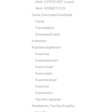
Merk CATERCHEF (zwart)
Merk HERMETICOS
Garde,Roerspatel,Kooklepel
Garde
Pannenlikker
Roerspatel/Lepel
Isoleerbox
Kaasbenodigdheden
Kaasrasp
Kaasraspmolen
Kaasschaaf
Kaassnijder
Kaastrekdraad
Kaasmes
Kaashakker
Raclette apparaat
Maatbekers,Trechter,Knijpfles