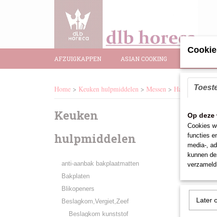
Cookie
AFZUIGKAPPEN
ASIAN COOKING
BAR BENO
Toest
Home
>
Keuken hulpmiddelen
>
Messen
>
Ham mes
Keuken
Op deze 
Helaa
Cookies wo
hulpmiddelen
Probe
functies e
media-, ad
kunnen dez
anti-aanbak bakplaatmatten
verzameld 
Bakplaten
Blikopeners
Later 
Beslagkom,Vergiet,Zeef
Beslagkom kunststof