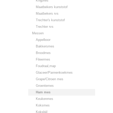
Knijpfles
Maatbekers kunststof
Maatbekers rvs
Trechter's kunststof
Trechter rvs
Messen
Appelboor
Bakkersmes
Broodmes
Fileermes
Foudraal,map
Glaceer/Pannenkoekmes
Grape/Citroen mes
Groentemes
Ham mes
Keukenmes
Koksmes
Koksbijl