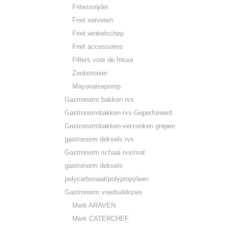
Fritessnijder
Friet serveren
Friet winkelschep
Friet accessoires
Filters voor de frituur
Zoutstrooier
Mayonaisepomp
Gastronorm bakken rvs
Gastronormbakken-rvs-Geperforeerd
Gastronormbakken-verzonken grepen
gastronorm deksels rvs
Gastronorm schaal rvs/mat
gastronorm deksels
polycarbonaat/polypropyleen
Gastronorm voedseldozen
Merk ARAVEN
Merk CATERCHEF