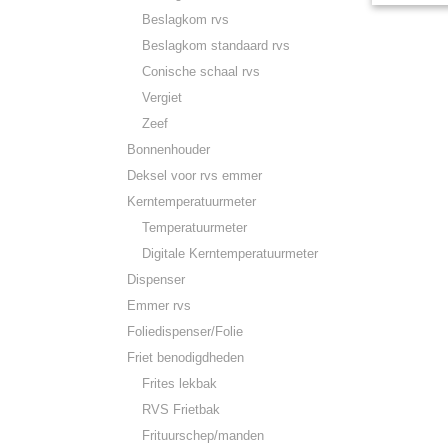
Beslagkom rvs
Beslagkom standaard rvs
Conische schaal rvs
Vergiet
Zeef
Bonnenhouder
Deksel voor rvs emmer
Kerntemperatuurmeter
Temperatuurmeter
Digitale Kerntemperatuurmeter
Dispenser
Emmer rvs
Foliedispenser/Folie
Friet benodigdheden
Frites lekbak
RVS Frietbak
Frituurschep/manden