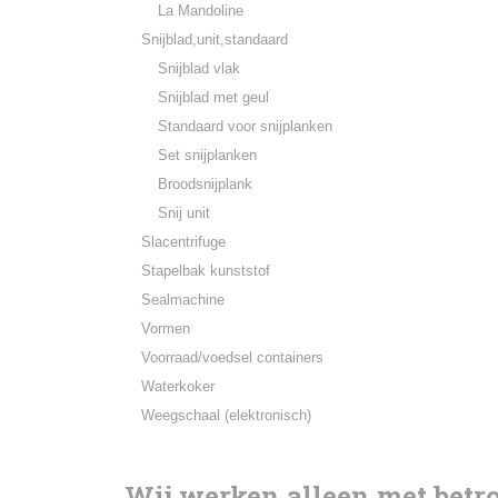
La Mandoline
Snijblad,unit,standaard
Snijblad vlak
Snijblad met geul
Standaard voor snijplanken
Set snijplanken
Broodsnijplank
Snij unit
Slacentrifuge
Stapelbak kunststof
Sealmachine
Vormen
Voorraad/voedsel containers
Waterkoker
Weegschaal (elektronisch)
Wij werken alleen met bet