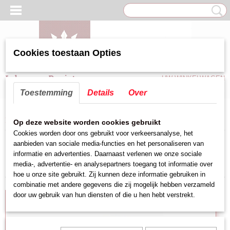
Cookies toestaan Opties
Inloggen
Registreren
UW WINKELWAGEN
Geen producten
(0)
Toestemming
Details
Over
Home
>
Keuken hulpmiddelen
>
Snijblad,unit,standaard
>
Broodsnijplank
Op deze website worden cookies gebruikt
Cookies worden door ons gebruikt voor verkeersanalyse, het
aanbieden van sociale media-functies en het personaliseren van
Sorteer op:
informatie en advertenties. Daarnaast verlenen we onze sociale
media-, advertentie- en analysepartners toegang tot informatie over
hoe u onze site gebruikt. Zij kunnen deze informatie gebruiken in
combinatie met andere gegevens die zij mogelijk hebben verzameld
door uw gebruik van hun diensten of die u hen hebt verstrekt.