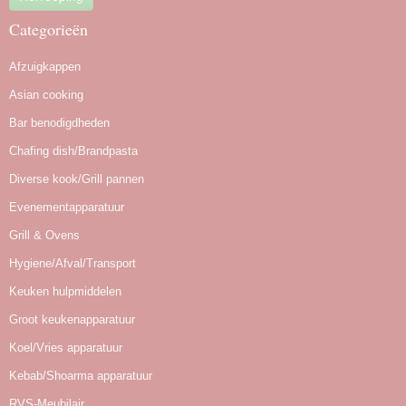
Categorieën
Afzuigkappen
Asian cooking
Bar benodigdheden
Chafing dish/Brandpasta
Diverse kook/Grill pannen
Evenementapparatuur
Grill & Ovens
Hygiene/Afval/Transport
Keuken hulpmiddelen
Groot keukenapparatuur
Koel/Vries apparatuur
Kebab/Shoarma apparatuur
RVS-Meubilair