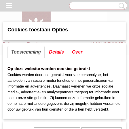
Cookies toestaan Opties
Inloggen
Registreren
UW WINKELWAGEN
Geen producten
(0)
Toestemming
Details
Over
Home
>
Keuken hulpmiddelen
>
Messen
>
Vleesmes
Op deze website worden cookies gebruikt
Cookies worden door ons gebruikt voor verkeersanalyse, het
aanbieden van sociale media-functies en het personaliseren van
Sorteer op:
informatie en advertenties. Daarnaast verlenen we onze sociale
media-, advertentie- en analysepartners toegang tot informatie over
hoe u onze site gebruikt. Zij kunnen deze informatie gebruiken in
combinatie met andere gegevens die zij mogelijk hebben verzameld
door uw gebruik van hun diensten of die u hen hebt verstrekt.