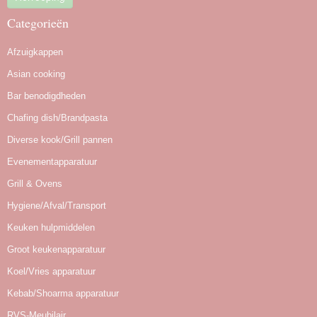
Categorieën
Afzuigkappen
Asian cooking
Bar benodigdheden
Chafing dish/Brandpasta
Diverse kook/Grill pannen
Evenementapparatuur
Grill & Ovens
Hygiene/Afval/Transport
Keuken hulpmiddelen
Groot keukenapparatuur
Koel/Vries apparatuur
Kebab/Shoarma apparatuur
RVS-Meubilair