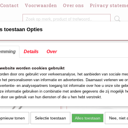
Contact
Voorwaarden
Over ons
Privacy statem
s toestaan Opties
DIGDHEDEN
CHAFING DISH/BRANDPASTA
DIVERSE KOOK/GRI
emming
Details
Over
lters voor de frituur
eer op:
website worden cookies gebruikt
rden door ons gebruikt voor verkeersanalyse, het aanbieden van sociale med
n het personaliseren van informatie en advertenties. Daarnaast verlenen we o
vertentie- en analysepartners toegang tot informatie over hoe u onze site gebru
e informatie gebruiken in combinatie met andere gegevens die zij mogelijk 
door uw gebruik van hun diensten of die u hen hebt verstrekt.
opnieuw tonen
Selectie toestaan
Alles toestaan
Nee, niet 