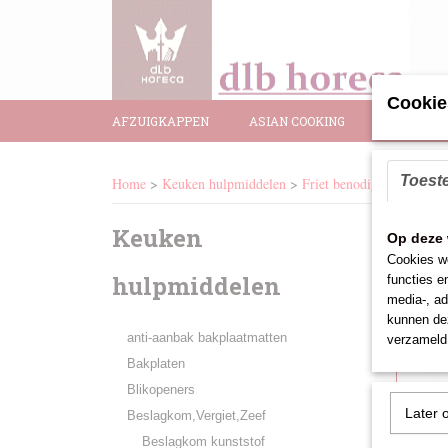
Cookie
AFZUIGKAPPEN
ASIAN COOKING
BAR BENO
Toest
Home
>
Keuken hulpmiddelen
>
Friet benodigdheden
>
Fi
Keuken
Sort
Op deze 
Cookies wo
hulpmiddelen
functies e
media-, ad
kunnen dez
anti-aanbak bakplaatmatten
verzameld 
Bakplaten
Blikopeners
Later 
Beslagkom,Vergiet,Zeef
Beslagkom kunststof