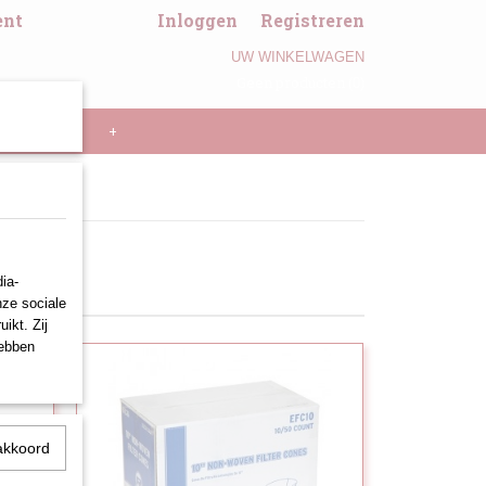
ent
Inloggen
Registreren
UW WINKELWAGEN
Geen producten
(0)
LL PANNEN
+
ia-
nze sociale
ikt. Zij
hebben
akkoord