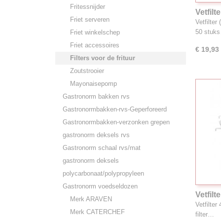
Fritessnijder
Vetfilt
Friet serveren
Vetfilter
50 stuk
Friet winkelschep
Friet accessoires
€ 19,93
Filters voor de frituur
Zoutstrooier
Mayonaisepomp
Gastronorm bakken rvs
Gastronormbakken-rvs-Geperforeerd
Gastronormbakken-verzonken grepen
gastronorm deksels rvs
Gastronorm schaal rvs/mat
gastronorm deksels
polycarbonaat/polypropyleen
Gastronorm voedseldozen
Vetfil
Merk ARAVEN
Vetfilte
Merk CATERCHEF
filter…