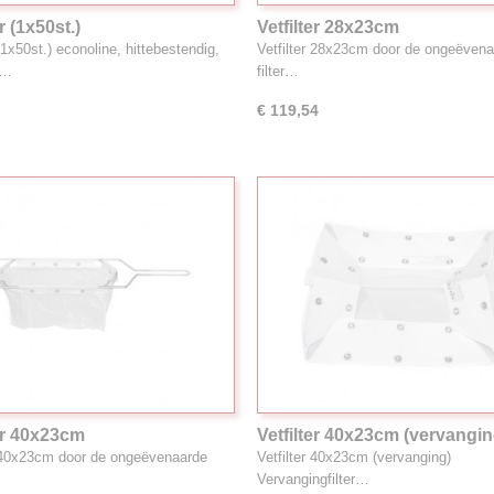
er (1x50st.)
Vetfilter 28x23cm
 (1x50st.) econoline, hittebestendig,
Vetfilter 28x23cm door de ongeëven
s…
filter…
€ 119,54
ter 40x23cm
Vetfilter 40x23cm (vervangin
r 40x23cm door de ongeëvenaarde
Vetfilter 40x23cm (vervanging)
Vervangingfilter…