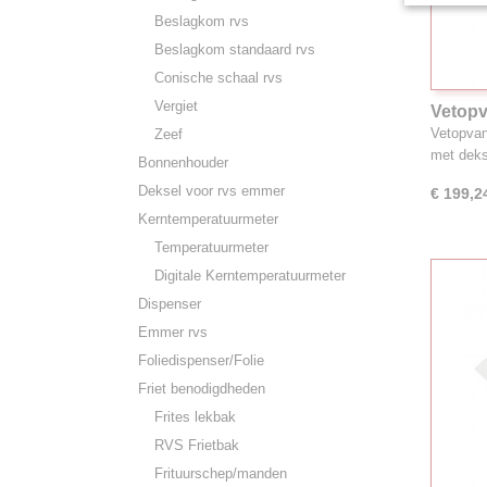
Beslagkom rvs
Beslagkom standaard rvs
Conische schaal rvs
Vergiet
Vetop
Vetopvan
Zeef
met dek
Bonnenhouder
Deksel voor rvs emmer
€ 199,2
Kerntemperatuurmeter
Temperatuurmeter
Digitale Kerntemperatuurmeter
Dispenser
Emmer rvs
Foliedispenser/Folie
Friet benodigdheden
Frites lekbak
RVS Frietbak
Frituurschep/manden