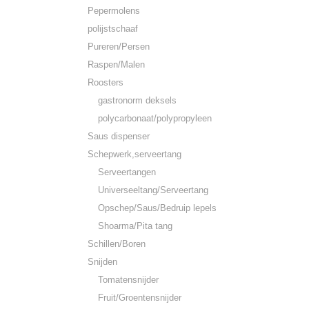
Pepermolens
polijstschaaf
Pureren/Persen
Raspen/Malen
Roosters
gastronorm deksels
polycarbonaat/polypropyleen
Saus dispenser
Schepwerk,serveertang
Serveertangen
Universeeltang/Serveertang
Opschep/Saus/Bedruip lepels
Shoarma/Pita tang
Schillen/Boren
Snijden
Tomatensnijder
Fruit/Groentensnijder