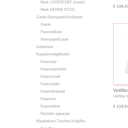
Merk CATERCHEF (zwart)
€ 139,4
Merk HERMETICOS
Garde,Roerspatel,Kooklepel
Garde
Pannenlikker
Roerspatel/Lepel
Isoleerbox
Kaasbenodigdheden
Kaasrasp
Kaasraspmolen
Kaasschaaf
Kaassnijder
Vetfil
Kaastrekdraad
Vetfilte
Kaasmes
Kaashakker
€ 119,5
Raclette apparaat
Maatbekers,Trechter,Knijpfles