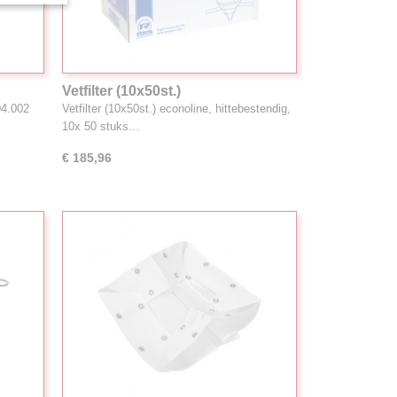
Vetfilter (10x50st.)
94.002
Vetfilter (10x50st.) econoline, hittebestendig,
10x 50 stuks…
€ 185,96