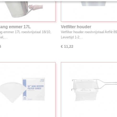
vang emmer 17L
Vetfilter houder
g emmer 17L roestvrijstaal 18/10,
Vetfilter houder roestvrijstaal ArtNr:8
sel,…
Levertijd 1-2…
4
€ 11,22