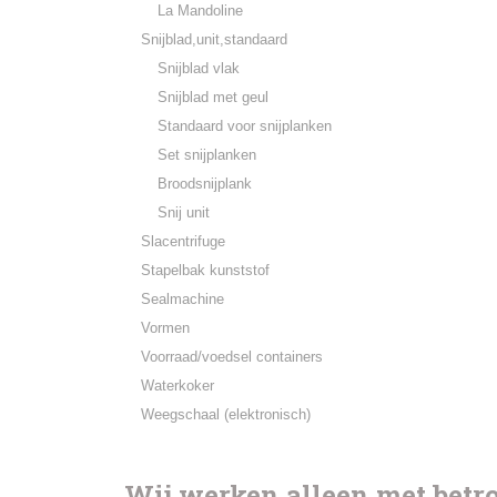
La Mandoline
Snijblad,unit,standaard
Snijblad vlak
Snijblad met geul
Standaard voor snijplanken
Set snijplanken
Broodsnijplank
Snij unit
Slacentrifuge
Stapelbak kunststof
Sealmachine
Vormen
Voorraad/voedsel containers
Waterkoker
Weegschaal (elektronisch)
Wij werken alleen met bet