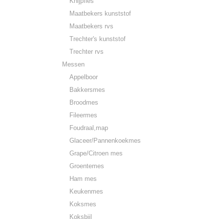
Knijpfles
Maatbekers kunststof
Maatbekers rvs
Trechter's kunststof
Trechter rvs
Messen
Appelboor
Bakkersmes
Broodmes
Fileermes
Foudraal,map
Glaceer/Pannenkoekmes
Grape/Citroen mes
Groentemes
Ham mes
Keukenmes
Koksmes
Koksbijl