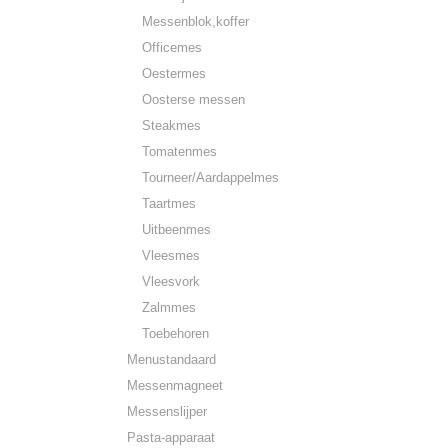
Messenblok,koffer
Officemes
Oestermes
Oosterse messen
Steakmes
Tomatenmes
Tourneer/Aardappelmes
Taartmes
Uitbeenmes
Vleesmes
Vleesvork
Zalmmes
Toebehoren
Menustandaard
Messenmagneet
Messenslijper
Pasta-apparaat