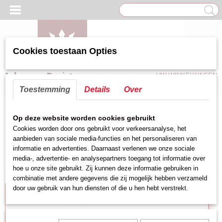
Cookies toestaan Opties
Inloggen
Registreren
UW WINKELWAGEN
Geen producten
(0)
Toestemming
Details
Over
Home
>
Keuken hulpmiddelen
>
Beslagkom,Vergiet,Zeef
>
Vergiet
Op deze website worden cookies gebruikt
Cookies worden door ons gebruikt voor verkeersanalyse, het
aanbieden van sociale media-functies en het personaliseren van
Sorteer op:
informatie en advertenties. Daarnaast verlenen we onze sociale
media-, advertentie- en analysepartners toegang tot informatie over
hoe u onze site gebruikt. Zij kunnen deze informatie gebruiken in
combinatie met andere gegevens die zij mogelijk hebben verzameld
door uw gebruik van hun diensten of die u hen hebt verstrekt.