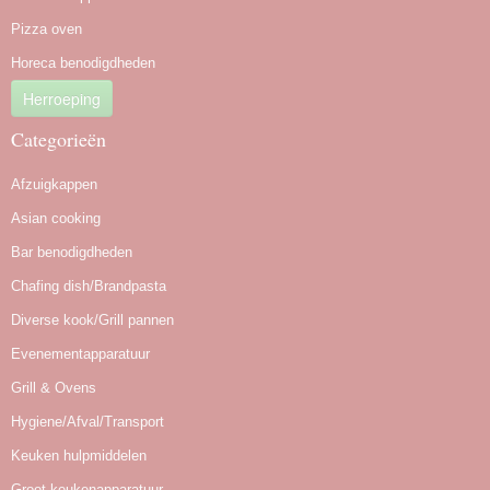
Pizza oven
Horeca benodigdheden
Herroeping
Categorieën
Afzuigkappen
Asian cooking
Bar benodigdheden
Chafing dish/Brandpasta
Diverse kook/Grill pannen
Evenementapparatuur
Grill & Ovens
Hygiene/Afval/Transport
Keuken hulpmiddelen
Groot keukenapparatuur