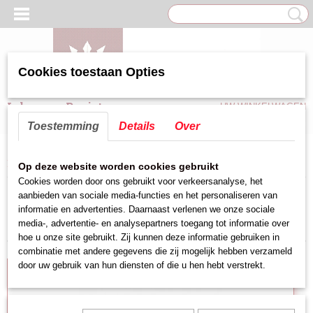
Cookies toestaan Opties
Inloggen
Registreren
UW WINKELWAGEN
Geen producten
(0)
Toestemming
Details
Over
Home
>
Keuken hulpmiddelen
>
Messen
>
Grape/Citroen mes
Op deze website worden cookies gebruikt
Cookies worden door ons gebruikt voor verkeersanalyse, het
aanbieden van sociale media-functies en het personaliseren van
Sorteer op:
informatie en advertenties. Daarnaast verlenen we onze sociale
media-, advertentie- en analysepartners toegang tot informatie over
hoe u onze site gebruikt. Zij kunnen deze informatie gebruiken in
combinatie met andere gegevens die zij mogelijk hebben verzameld
door uw gebruik van hun diensten of die u hen hebt verstrekt.