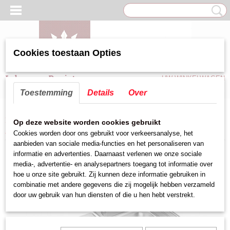
Cookies toestaan Opties
Inloggen
Registreren
UW WINKELWAGEN
Geen producten
(0)
Toestemming
Details
Over
Home
>
Keuken hulpmiddelen
>
Gastronorm bakken rvs
>
Op deze website worden cookies gebruikt
gastronormbakken stapelbaar rvs 18/8, 6.1L 1/2GN
Cookies worden door ons gebruikt voor verkeersanalyse, het
aanbieden van sociale media-functies en het personaliseren van
informatie en advertenties. Daarnaast verlenen we onze sociale
media-, advertentie- en analysepartners toegang tot informatie over
hoe u onze site gebruikt. Zij kunnen deze informatie gebruiken in
combinatie met andere gegevens die zij mogelijk hebben verzameld
door uw gebruik van hun diensten of die u hen hebt verstrekt.