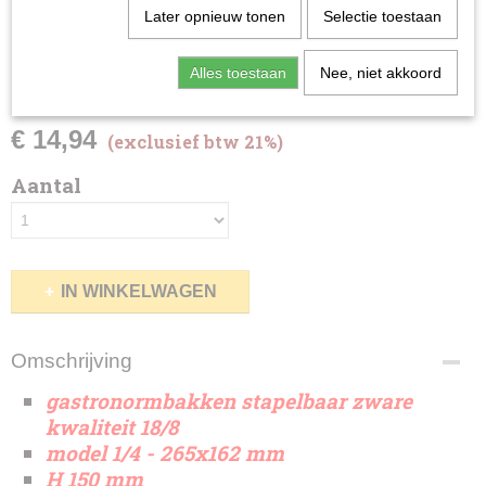
gastronormbakken
Later opnieuw tonen
Selectie toestaan
stapelbaar rvs 18/8, 4.1L
Alles toestaan
Nee, niet akkoord
1/4GN
€ 14,94
(exclusief btw 21%)
Aantal
IN WINKELWAGEN
Omschrijving
gastronormbakken stapelbaar zware
kwaliteit 18/8
model 1/4 - 265x162 mm
H 150 mm