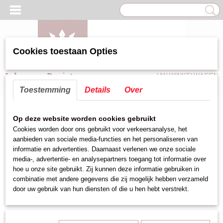
Cookies toestaan Opties
Inloggen
Registreren
UW WINKELWAGEN
Geen producten
(0)
Toestemming
Details
Over
Home
>
Keuken hulpmiddelen
>
Gastronorm bakken rvs
>
Op deze website worden cookies gebruikt
gastronormbakken stapelbaar rvs 18/8, 4.1L 1/4GN
Cookies worden door ons gebruikt voor verkeersanalyse, het
aanbieden van sociale media-functies en het personaliseren van
informatie en advertenties. Daarnaast verlenen we onze sociale
media-, advertentie- en analysepartners toegang tot informatie over
hoe u onze site gebruikt. Zij kunnen deze informatie gebruiken in
combinatie met andere gegevens die zij mogelijk hebben verzameld
door uw gebruik van hun diensten of die u hen hebt verstrekt.