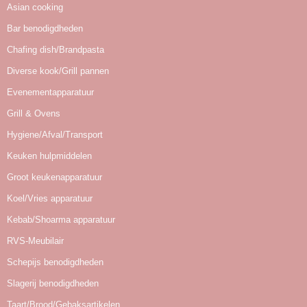
Asian cooking
Bar benodigdheden
Chafing dish/Brandpasta
Diverse kook/Grill pannen
Evenementapparatuur
Grill & Ovens
Hygiene/Afval/Transport
Keuken hulpmiddelen
Groot keukenapparatuur
Koel/Vries apparatuur
Kebab/Shoarma apparatuur
RVS-Meubilair
Schepijs benodigdheden
Slagerij benodigdheden
Taart/Brood/Gebaksartikelen