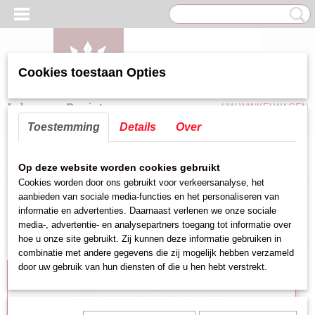
Cookies toestaan Opties
Inloggen
Registreren
UW WINKELWAGEN
Geen producten
(0)
Toestemming
Details
Over
Home
>
Tafel benodigdheden (Emga)
>
Diner servies
>
Soepkommen
Op deze website worden cookies gebruikt
Cookies worden door ons gebruikt voor verkeersanalyse, het
aanbieden van sociale media-functies en het personaliseren van
Sorteer op:
informatie en advertenties. Daarnaast verlenen we onze sociale
media-, advertentie- en analysepartners toegang tot informatie over
hoe u onze site gebruikt. Zij kunnen deze informatie gebruiken in
combinatie met andere gegevens die zij mogelijk hebben verzameld
door uw gebruik van hun diensten of die u hen hebt verstrekt.