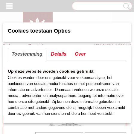
Cookies toestaan Opties
Inloggen
Registreren
UW WINKELWAGEN
Geen producten
(0)
Toestemming
Details
Over
Home
>
Tafel benodigdheden (Emga)
>
Diner servies
>
Koffie/Thee
Op deze website worden cookies gebruikt
servies
>
Koffie servies
Cookies worden door ons gebruikt voor verkeersanalyse, het
aanbieden van sociale media-functies en het personaliseren van
informatie en advertenties. Daarnaast verlenen we onze sociale
Sorteer op:
media-, advertentie- en analysepartners toegang tot informatie over
hoe u onze site gebruikt. Zij kunnen deze informatie gebruiken in
combinatie met andere gegevens die zij mogelijk hebben verzameld
door uw gebruik van hun diensten of die u hen hebt verstrekt.