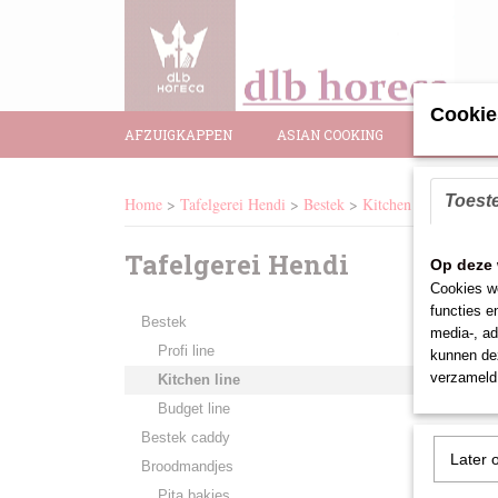
Cookie
AFZUIGKAPPEN
ASIAN COOKING
BAR BENO
Toest
Home
>
Tafelgerei Hendi
>
Bestek
>
Kitchen line
Tafelgerei Hendi
Op deze 
Helaa
Cookies wo
Probe
functies e
Bestek
media-, ad
Profi line
kunnen dez
verzameld 
Kitchen line
Budget line
Bestek caddy
Later 
Broodmandjes
Pita bakjes