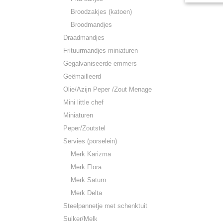
Broodzakjes (katoen)
Broodmandjes
Draadmandjes
Frituurmandjes miniaturen
Gegalvaniseerde emmers
Geëmailleerd
Olie/Azijn Peper /Zout Menage
Mini little chef
Miniaturen
Peper/Zoutstel
Servies (porselein)
Merk Karizma
Merk Flora
Merk Saturn
Merk Delta
Steelpannetje met schenktuit
Suiker/Melk