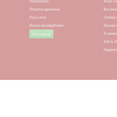
Voorwaarden
Asian co
Shoarma apparatuur
Bar ben
Pizza oven
Chafing 
Horeca benodigdheden
Diverse 
Herroeping
Eveneme
Grill & 
Hygiene/