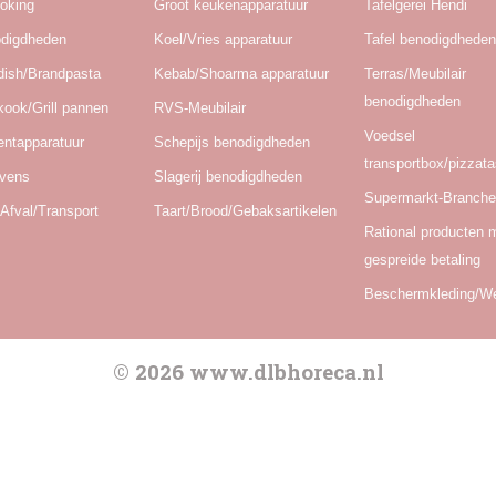
oking
Groot keukenapparatuur
Tafelgerei Hendi
odigdheden
Koel/Vries apparatuur
Tafel benodigdhede
dish/Brandpasta
Kebab/Shoarma apparatuur
Terras/Meubilair
benodigdheden
kook/Grill pannen
RVS-Meubilair
Voedsel
ntapparatuur
Schepijs benodigdheden
transportbox/pizzat
Ovens
Slagerij benodigdheden
Supermarkt-Branch
Afval/Transport
Taart/Brood/Gebaksartikelen
Rational producten 
gespreide betaling
Beschermkleding/W
© 2026 www.dlbhoreca.nl