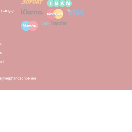
n (Emga)
as
es
met
egwerphandschoenen