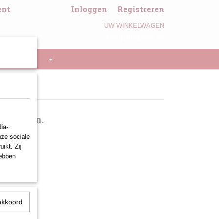
ent
Inloggen
Registreren
UW WINKELWAGEN
Geen producten
(0)
LL PANNEN
+
producten.
ia-
nze sociale
ikt. Zij
hebben
akkoord