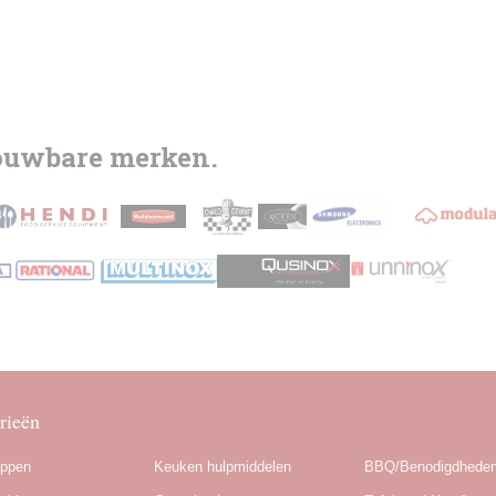
rouwbare merken.
rieën
appen
Keuken hulpmiddelen
BBQ/Benodigdhede