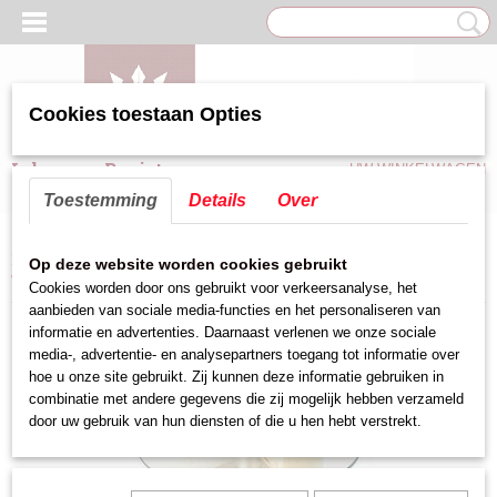
Cookies toestaan Opties
Inloggen
Registreren
UW WINKELWAGEN
Geen producten
(0)
Toestemming
Details
Over
Home
>
Taart/Brood/Gebaksartikelen
>
Taartplateau/Afdekkap
>
Op deze website worden cookies gebruikt
Taartstandaard
Cookies worden door ons gebruikt voor verkeersanalyse, het
aanbieden van sociale media-functies en het personaliseren van
informatie en advertenties. Daarnaast verlenen we onze sociale
media-, advertentie- en analysepartners toegang tot informatie over
hoe u onze site gebruikt. Zij kunnen deze informatie gebruiken in
combinatie met andere gegevens die zij mogelijk hebben verzameld
door uw gebruik van hun diensten of die u hen hebt verstrekt.