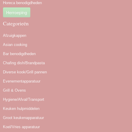
Horeca benodigdheden
Herroeping
Categorieën
Afzuigkappen
Asian cooking
Bar benodigdheden
Chafing dish/Brandpasta
Diverse kook/Grill pannen
Evenementapparatuur
Grill & Ovens
Hygiene/Afval/Transport
Keuken hulpmiddelen
Groot keukenapparatuur
Koel/Vries apparatuur