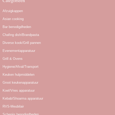
Categorieën
Afzuigkappen
Asian cooking
Bar benodigdheden
Chafing dish/Brandpasta
Diverse kook/Grill pannen
Evenementapparatuur
Grill & Ovens
Hygiene/Afval/Transport
Keuken hulpmiddelen
Groot keukenapparatuur
Koel/Vries apparatuur
Kebab/Shoarma apparatuur
RVS-Meubilair
Schepijs benodigdheden