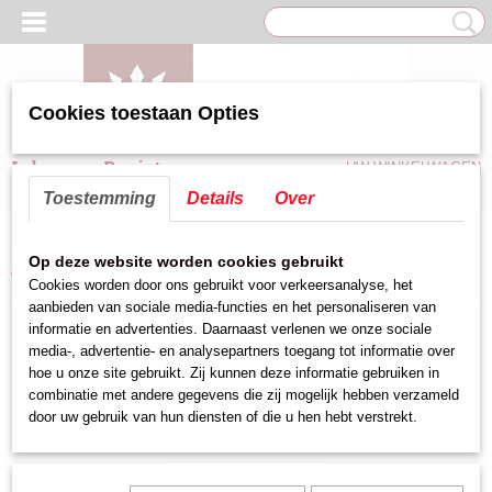
Cookies toestaan Opties
Inloggen
Registreren
UW WINKELWAGEN
Geen producten
(0)
Toestemming
Details
Over
Home
>
Keuken hulpmiddelen
>
Maatbekers,Trechter,Knijpfles
>
Op deze website worden cookies gebruikt
Trechter's kunststof
>
Trechter kunststof 8H WIT
Cookies worden door ons gebruikt voor verkeersanalyse, het
aanbieden van sociale media-functies en het personaliseren van
informatie en advertenties. Daarnaast verlenen we onze sociale
media-, advertentie- en analysepartners toegang tot informatie over
hoe u onze site gebruikt. Zij kunnen deze informatie gebruiken in
combinatie met andere gegevens die zij mogelijk hebben verzameld
door uw gebruik van hun diensten of die u hen hebt verstrekt.