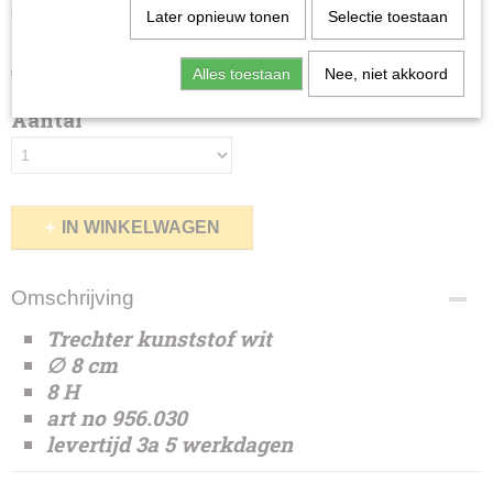
Trechter kunststof 8H WIT
Later opnieuw tonen
Selectie toestaan
€ 0,74
(exclusief btw 21%)
Alles toestaan
Nee, niet akkoord
Aantal
IN WINKELWAGEN
Omschrijving
Trechter kunststof wit
∅ 8 cm
8 H
art no 956.030
levertijd 3a 5 werkdagen