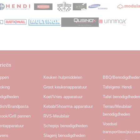
rieën
appen
Keuken hulpmiddelen
BBQ/Benodigdhede
oking
Groot keukenapparatuur
Tafelgerei Hendi
odigdheden
Koel/Vries apparatuur
Tafel benodigdhede
dish/Brandpasta
Kebab/Shoarma apparatuur
Terras/Meubilair
benodigdheden
kook/Grill pannen
RVS-Meubilair
Voedsel
ntapparatuur
Schepijs benodigdheden
transportbox/pizzat
Ovens
Slagerij benodigdheden