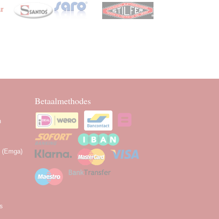
Betaalmethodes
n
n (Emga)
as