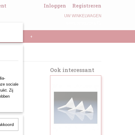
ent
Inloggen
Registreren
UW WINKELWAGEN
Geen producten
(0)
LL PANNEN
+
Ook interessant
ia-
nze sociale
ikt. Zij
hebben
akkoord