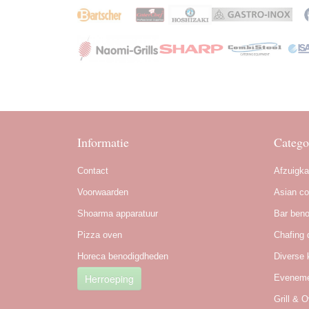
Informatie
Catego
Contact
Afzuigk
Voorwaarden
Asian co
Shoarma apparatuur
Bar ben
Pizza oven
Chafing 
Horeca benodigdheden
Diverse 
Herroeping
Eveneme
Grill & 