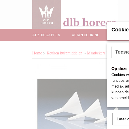
Cookie
AFZUIGKAPPEN
ASIAN COOKING
BAR BENO
Toest
Home
>
Keuken hulpmiddelen
>
Maatbekers,Trechter,Knijp
Op deze 
Cookies wo
functies e
media-, ad
kunnen dez
verzameld 
Later 