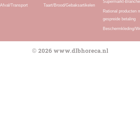
Supermarkt-Branch
Afval/Transport
Taart/Brood/Gebaksartikelen
Rational producten 
gespreide betaling
Beschermkleding/W
© 2026 www.dlbhoreca.nl