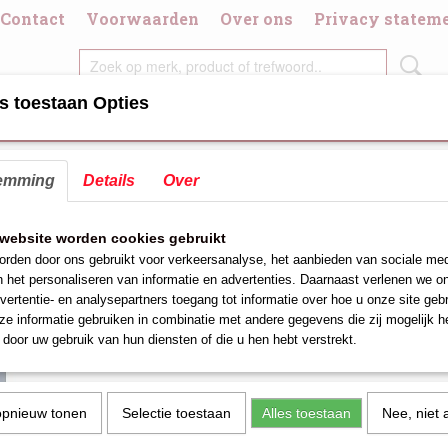
Contact
Voorwaarden
Over ons
Privacy statem
s toestaan Opties
DIGDHEDEN
CHAFING DISH/BRANDPASTA
DIVERSE KOOK/GRI
emming
Details
Over
fles
>
Trechter's kunststof
>
Trechter kunststof 15H
Trechter kunststof 15H
website worden cookies gebruikt
rden door ons gebruikt voor verkeersanalyse, het aanbieden van sociale med
€ 1,86
(exclusief btw 21%)
n het personaliseren van informatie en advertenties. Daarnaast verlenen we o
vertentie- en analysepartners toegang tot informatie over hoe u onze site gebru
Aantal
e informatie gebruiken in combinatie met andere gegevens die zij mogelijk 
door uw gebruik van hun diensten of die u hen hebt verstrekt.
opnieuw tonen
Selectie toestaan
Alles toestaan
Nee, niet 
IN WINKELWAGEN