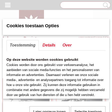
Cookies toestaan Opties
Inloggen
Registreren
UW WINKELWAGEN
Geen producten
(0)
Toestemming
Details
Over
Home
>
Groot keukenapparatuur
>
Espressomachine
>
Espresso machine
Op deze website worden cookies gebruikt
(Diamond)
Cookies worden door ons gebruikt voor verkeersanalyse, het
aanbieden van sociale media-functies en het personaliseren van
informatie en advertenties. Daarnaast verlenen we onze sociale
media-, advertentie- en analysepartners toegang tot informatie over
hoe u onze site gebruikt. Zij kunnen deze informatie gebruiken in
combinatie met andere gegevens die zij mogelijk hebben verzameld
door uw gebruik van hun diensten of die u hen hebt verstrekt.
Later opnieuw tonen
Selectie toestaan