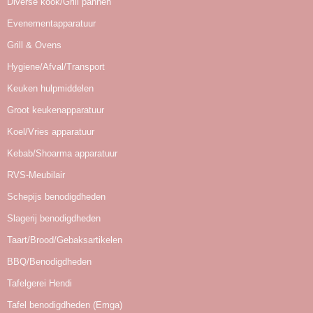
Diverse kook/Grill pannen
Evenementapparatuur
Grill & Ovens
Hygiene/Afval/Transport
Keuken hulpmiddelen
Groot keukenapparatuur
Koel/Vries apparatuur
Kebab/Shoarma apparatuur
RVS-Meubilair
Schepijs benodigdheden
Slagerij benodigdheden
Taart/Brood/Gebaksartikelen
BBQ/Benodigdheden
Tafelgerei Hendi
Tafel benodigdheden (Emga)