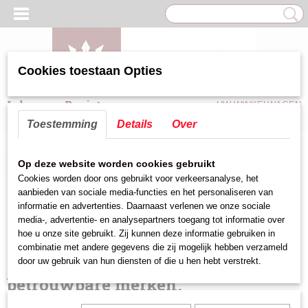
Cookies toestaan Opties
Inloggen
Registreren
UW WINKELWAGEN
Geen producten
(0)
Toestemming
Details
Over
Home
> Zoeken
Op deze website worden cookies gebruikt
Cookies worden door ons gebruikt voor verkeersanalyse, het
Zoekresultaten
aanbieden van sociale media-functies en het personaliseren van
informatie en advertenties. Daarnaast verlenen we onze sociale
media-, advertentie- en analysepartners toegang tot informatie over
hoe u onze site gebruikt. Zij kunnen deze informatie gebruiken in
Wij werken alleen met
combinatie met andere gegevens die zij mogelijk hebben verzameld
door uw gebruik van hun diensten of die u hen hebt verstrekt.
betrouwbare merken.