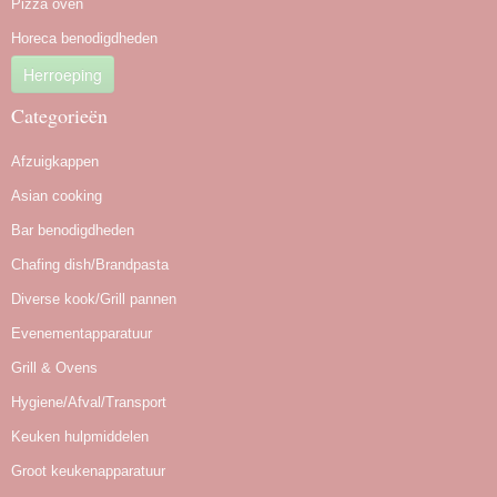
Pizza oven
Horeca benodigdheden
Herroeping
Categorieën
Afzuigkappen
Asian cooking
Bar benodigdheden
Chafing dish/Brandpasta
Diverse kook/Grill pannen
Evenementapparatuur
Grill & Ovens
Hygiene/Afval/Transport
Keuken hulpmiddelen
Groot keukenapparatuur