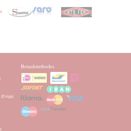
Betaalmethodes
n
n (Emga)
as