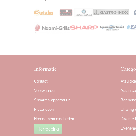
Informatie
Catego
Contact
Afzuigk
Voorwaarden
Asian co
Shoarma apparatuur
Bar ben
Pizza oven
Chafing 
Horeca benodigdheden
Diverse 
Herroeping
Eveneme