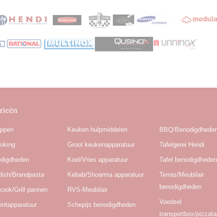
rieën
appen
Keuken hulpmiddelen
BBQ/Benodigdhede
oking
Groot keukenapparatuur
Tafelgerei Hendi
odigdheden
Koel/Vries apparatuur
Tafel benodigdhede
dish/Brandpasta
Kebab/Shoarma apparatuur
Terras/Meubilair
benodigdheden
kook/Grill pannen
RVS-Meubilair
Voedsel
ntapparatuur
Schepijs benodigdheden
transportbox/pizzat