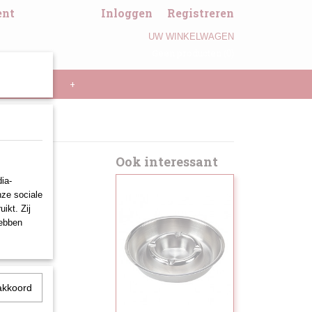
ent
Inloggen
Registreren
UW WINKELWAGEN
Geen producten
(0)
LL PANNEN
+
Art :
Ook interessant
ia-
nze sociale
ikt. Zij
hebben
akkoord