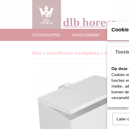
Cookie
AFZUIGKAPPEN
ASIAN COOKING
BAR BENO
Toest
Home
>
Terras/Meubilair benodigdheden
>
Asbakken
>
As
Op deze 
Cookies wo
functies e
media-, ad
kunnen dez
verzameld 
Later 