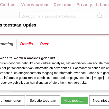
Contact
Voorwaarden
Over ons
Privacy statem
s toestaan Opties
DIGDHEDEN
CHAFING DISH/BRANDPASTA
DIVERSE KOOK/GRI
emming
Details
Over
bakverzamelaar rvs 18/8 Art : 899.100
Asbakverzamelaar rvs 18/8 
website worden cookies gebruikt
rden door ons gebruikt voor verkeersanalyse, het aanbieden van sociale med
899.100
n het personaliseren van informatie en advertenties. Daarnaast verlenen we o
vertentie- en analysepartners toegang tot informatie over hoe u onze site gebru
€ 22,25
(exclusief btw 21%)
e informatie gebruiken in combinatie met andere gegevens die zij mogelijk 
door uw gebruik van hun diensten of die u hen hebt verstrekt.
Aantal
opnieuw tonen
Selectie toestaan
Alles toestaan
Nee, niet 