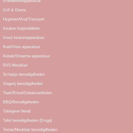
Evenementapparatuur
Grill & Ovens
Hygiene/Afval/Transport
Keuken hulpmiddelen
Groot keukenapparatuur
Koel/Vries apparatuur
Kebab/Shoarma apparatuur
RVS-Meubilair
Schepijs benodigdheden
Slagerij benodigdheden
Taart/Brood/Gebaksartikelen
BBQ/Benodigdheden
Tafelgerei Hendi
Tafel benodigdheden (Emga)
Terras/Meubilair benodigdheden