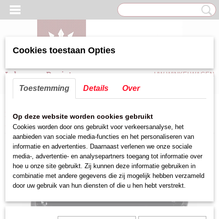
Cookies toestaan Opties
Inloggen
Registreren
UW WINKELWAGEN
Geen producten
(0)
Toestemming
Details
Over
Home
>
Terras/Meubilair benodigdheden
>
Asbakken
>
Asbak melamine
Op deze website worden cookies gebruikt
Art : 530.004
Cookies worden door ons gebruikt voor verkeersanalyse, het
aanbieden van sociale media-functies en het personaliseren van
informatie en advertenties. Daarnaast verlenen we onze sociale
media-, advertentie- en analysepartners toegang tot informatie over
hoe u onze site gebruikt. Zij kunnen deze informatie gebruiken in
combinatie met andere gegevens die zij mogelijk hebben verzameld
door uw gebruik van hun diensten of die u hen hebt verstrekt.