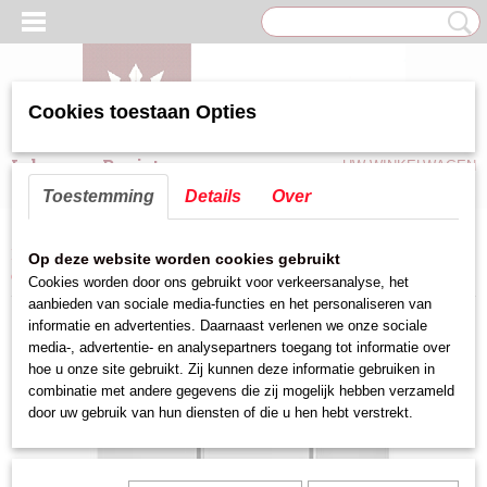
Cookies toestaan Opties
Inloggen
Registreren
UW WINKELWAGEN
Geen producten
(0)
Toestemming
Details
Over
Home
>
Koel/Vries apparatuur
>
werkbank gekoeld
>
werkbank gekoeld
Op deze website worden cookies gebruikt
cool head (2 deurs)
Cookies worden door ons gebruikt voor verkeersanalyse, het
aanbieden van sociale media-functies en het personaliseren van
informatie en advertenties. Daarnaast verlenen we onze sociale
media-, advertentie- en analysepartners toegang tot informatie over
hoe u onze site gebruikt. Zij kunnen deze informatie gebruiken in
combinatie met andere gegevens die zij mogelijk hebben verzameld
door uw gebruik van hun diensten of die u hen hebt verstrekt.