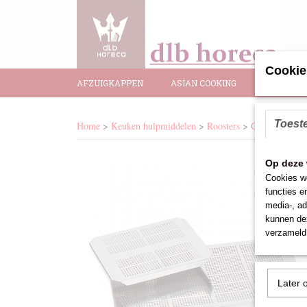
Cookie
AFZUIGKAPPEN
ASIAN COOKING
BAR BENO
Toest
Home
>
Keuken hulpmiddelen
>
Roosters
>
Gastronorm le
Op deze 
Cookies wo
functies e
media-, ad
kunnen dez
verzameld 
Later 