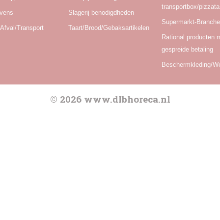
transportbox/pizzat
Ovens
Slagerij benodigdheden
Supermarkt-Branch
Afval/Transport
Taart/Brood/Gebaksartikelen
Rational producten 
gespreide betaling
Beschermkleding/W
© 2026 www.dlbhoreca.nl