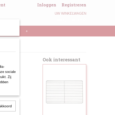
ent
Inloggen
Registreren
UW WINKELWAGEN
Geen producten
(0)
LL PANNEN
+
18/8
Ook interessant
ia-
nze sociale
ikt. Zij
hebben
akkoord