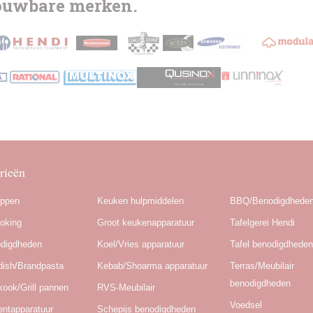
rouwbare merken.
rieën
appen
Keuken hulpmiddelen
BBQ/Benodigdhede
oking
Groot keukenapparatuur
Tafelgerei Hendi
odigdheden
Koel/Vries apparatuur
Tafel benodigdhede
dish/Brandpasta
Kebab/Shoarma apparatuur
Terras/Meubilair
benodigdheden
kook/Grill pannen
RVS-Meubilair
Voedsel
ntapparatuur
Schepijs benodigdheden