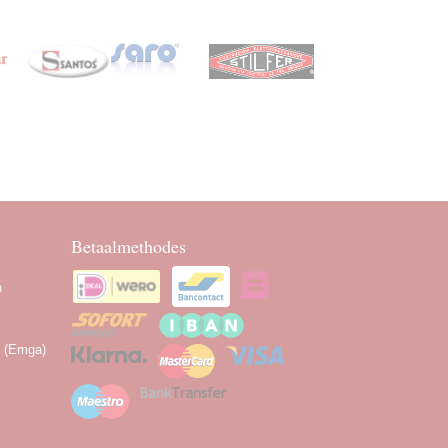
Betaalmethodes
n
n (Emga)