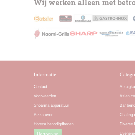
Wij werken alleen met bet
Informatie
Catego
Contact
Afzuigk
Voorwaarden
Asian co
Shoarma apparatuur
Bar ben
Pizza oven
Chafing 
Horeca benodigdheden
Diverse 
Herroeping
Eveneme