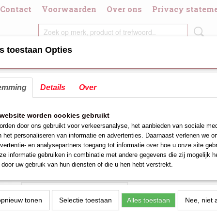
Contact
Voorwaarden
Over ons
Privacy statem
s toestaan Opties
DIGDHEDEN
CHAFING DISH/BRANDPASTA
DIVERSE KOOK/GRI
emming
Details
Over
krooster rvs 18/8 1/1GN
Gastronorm lekrooster rvs 
website worden cookies gebruikt
rden door ons gebruikt voor verkeersanalyse, het aanbieden van sociale med
1/1GN
n het personaliseren van informatie en advertenties. Daarnaast verlenen we o
vertentie- en analysepartners toegang tot informatie over hoe u onze site gebru
€ 18,54
(exclusief btw 21%)
e informatie gebruiken in combinatie met andere gegevens die zij mogelijk 
door uw gebruik van hun diensten of die u hen hebt verstrekt.
Aantal
opnieuw tonen
Selectie toestaan
Alles toestaan
Nee, niet 