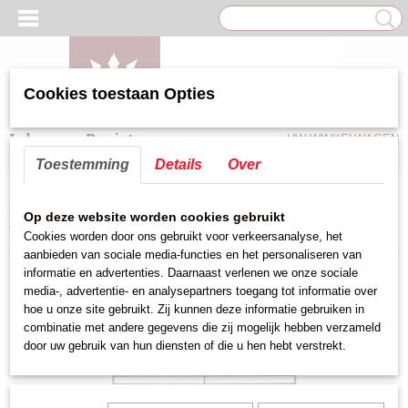
Cookies toestaan Opties
Inloggen
Registreren
UW WINKELWAGEN
Geen producten
(0)
Toestemming
Details
Over
Home
>
Keuken hulpmiddelen
>
Roosters
>
rooster verchroomd 18/8 -
Op deze website worden cookies gebruikt
bakerynorm
Cookies worden door ons gebruikt voor verkeersanalyse, het
aanbieden van sociale media-functies en het personaliseren van
informatie en advertenties. Daarnaast verlenen we onze sociale
media-, advertentie- en analysepartners toegang tot informatie over
hoe u onze site gebruikt. Zij kunnen deze informatie gebruiken in
combinatie met andere gegevens die zij mogelijk hebben verzameld
door uw gebruik van hun diensten of die u hen hebt verstrekt.