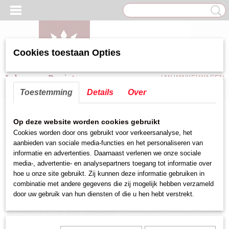
Cookies toestaan Opties
Inloggen
Registreren
UW WINKELWAGEN
Geen producten
(0)
Toestemming
Details
Over
Home
>
Keuken hulpmiddelen
>
Messen
>
Steakmes
>
steakmes gourmet
Op deze website worden cookies gebruikt
lemmet 12 cm
Cookies worden door ons gebruikt voor verkeersanalyse, het
aanbieden van sociale media-functies en het personaliseren van
informatie en advertenties. Daarnaast verlenen we onze sociale
media-, advertentie- en analysepartners toegang tot informatie over
hoe u onze site gebruikt. Zij kunnen deze informatie gebruiken in
combinatie met andere gegevens die zij mogelijk hebben verzameld
door uw gebruik van hun diensten of die u hen hebt verstrekt.