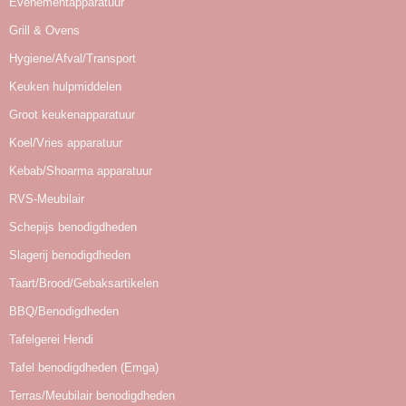
Evenementapparatuur
Grill & Ovens
Hygiene/Afval/Transport
Keuken hulpmiddelen
Groot keukenapparatuur
Koel/Vries apparatuur
Kebab/Shoarma apparatuur
RVS-Meubilair
Schepijs benodigdheden
Slagerij benodigdheden
Taart/Brood/Gebaksartikelen
BBQ/Benodigdheden
Tafelgerei Hendi
Tafel benodigdheden (Emga)
Terras/Meubilair benodigdheden