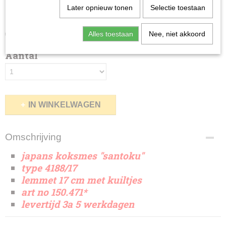
kuiltjes
Later opnieuw tonen
Selectie toestaan
€ 72,50
(exclusief btw 21%)
Alles toestaan
Nee, niet akkoord
Aantal
IN WINKELWAGEN
Omschrijving
japans koksmes ''santoku''
type 4188/17
lemmet 17 cm met kuiltjes
art no 150.471*
levertijd 3a 5 werkdagen