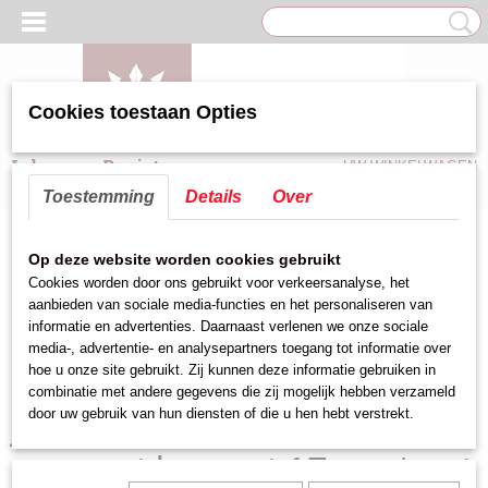
Cookies toestaan Opties
Inloggen
Registreren
UW WINKELWAGEN
Geen producten
(0)
Toestemming
Details
Over
Home
>
Keuken hulpmiddelen
>
Messen
>
Oosterse messen
>
japans
Op deze website worden cookies gebruikt
koksmes ''santoku'' gourmet lemmet 17 cm *met kuiltjes
Cookies worden door ons gebruikt voor verkeersanalyse, het
aanbieden van sociale media-functies en het personaliseren van
informatie en advertenties. Daarnaast verlenen we onze sociale
media-, advertentie- en analysepartners toegang tot informatie over
hoe u onze site gebruikt. Zij kunnen deze informatie gebruiken in
combinatie met andere gegevens die zij mogelijk hebben verzameld
japans koksmes ''santoku''
door uw gebruik van hun diensten of die u hen hebt verstrekt.
gourmet lemmet 17 cm *met