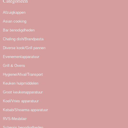
Categorieën
Afzuigkappen
Asian cooking
Bar benodigdheden
Chafing dish/Brandpasta
Diverse kook/Grill pannen
Evenementapparatuur
Grill & Ovens
Hygiene/Afval/Transport
Keuken hulpmiddelen
Groot keukenapparatuur
Koel/Vries apparatuur
Kebab/Shoarma apparatuur
RVS-Meubilair
Schepijs benodigdheden