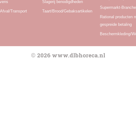
Ovens
Slagerij benodigdheden
Supermarkt-Branch
Afval/Transport
Taart/Brood/Gebaksartikelen
Rational producten 
gespreide betaling
Beschermkleding/W
© 2026 www.dlbhoreca.nl