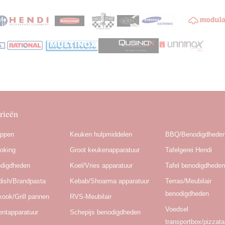
rieën
appen
Keuken hulpmiddelen
BBQ/Benodigdhede
oking
Groot keukenapparatuur
Tafelgerei Hendi
odigdheden
Koel/Vries apparatuur
Tafel benodigdhede
dish/Brandpasta
Kebab/Shoarma apparatuur
Terras/Meubilair
benodigdheden
kook/Grill pannen
RVS-Meubilair
Voedsel
ntapparatuur
Schepijs benodigdheden
transportbox/pizzat