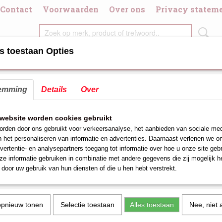
Contact
Voorwaarden
Over ons
Privacy statem
s toestaan Opties
DIGDHEDEN
CHAFING DISH/BRANDPASTA
DIVERSE KOOK/GRI
emming
Details
Over
eukenmes classic
keukenmes classic
website worden cookies gebruikt
rden door ons gebruikt voor verkeersanalyse, het aanbieden van sociale med
€ 52,00
(exclusief btw 21%)
n het personaliseren van informatie en advertenties. Daarnaast verlenen we o
vertentie- en analysepartners toegang tot informatie over hoe u onze site gebru
e informatie gebruiken in combinatie met andere gegevens die zij mogelijk 
door uw gebruik van hun diensten of die u hen hebt verstrekt.
Omschrijving
keukenmes classic
lemmet 16 cm
opnieuw tonen
Selectie toestaan
Alles toestaan
Nee, niet 
art no 150.438