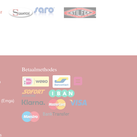
Betaalmethodes
n
n (Emga)
as