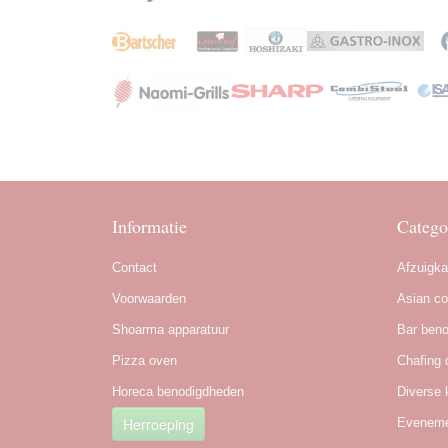
Informatie
Catego
Contact
Afzuigk
Voorwaarden
Asian co
Shoarma apparatuur
Bar ben
Pizza oven
Chafing 
Horeca benodigdheden
Diverse 
Herroeping
Eveneme