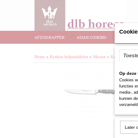
Cookie
AFZUIGKAPPEN
ASIAN COOKING
BAR BENO
Toest
Home
>
Keuken hulpmiddelen
>
Messen
>
Keukenmes
>
k
Op deze 
Cookies wo
functies e
media-, ad
kunnen dez
verzameld 
Later 