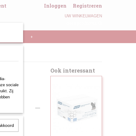
ent
Inloggen
Registreren
UW WINKELWAGEN
Geen producten
(0)
LL PANNEN
+
Ook interessant
ia-
nze sociale
ikt. Zij
hebben
akkoord