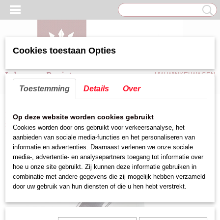
Cookies toestaan Opties
Inloggen
Registreren
UW WINKELWAGEN
Geen producten
(0)
Toestemming
Details
Over
Home
>
Keuken hulpmiddelen
>
Maatbekers,Trechter,Knijpfles
>
Trechter
Op deze website worden cookies gebruikt
rvs
>
Zeefje voor rvs trechter
Cookies worden door ons gebruikt voor verkeersanalyse, het
aanbieden van sociale media-functies en het personaliseren van
informatie en advertenties. Daarnaast verlenen we onze sociale
media-, advertentie- en analysepartners toegang tot informatie over
hoe u onze site gebruikt. Zij kunnen deze informatie gebruiken in
combinatie met andere gegevens die zij mogelijk hebben verzameld
door uw gebruik van hun diensten of die u hen hebt verstrekt.