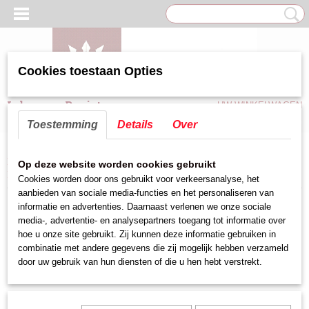
Cookies toestaan Opties
Inloggen
Registreren
UW WINKELWAGEN
Geen producten
(0)
Toestemming
Details
Over
Home
>
Keuken hulpmiddelen
>
Kerntemperatuurmeter
>
Digitale
Op deze website worden cookies gebruikt
Kerntemperatuurmeter
>
kerntemperatuurmeter
Cookies worden door ons gebruikt voor verkeersanalyse, het
aanbieden van sociale media-functies en het personaliseren van
informatie en advertenties. Daarnaast verlenen we onze sociale
media-, advertentie- en analysepartners toegang tot informatie over
hoe u onze site gebruikt. Zij kunnen deze informatie gebruiken in
combinatie met andere gegevens die zij mogelijk hebben verzameld
door uw gebruik van hun diensten of die u hen hebt verstrekt.