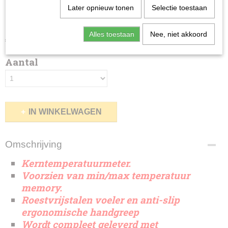
Later opnieuw tonen
Selectie toestaan
kerntemperatuurmeter
Alles toestaan
Nee, niet akkoord
€ 16,27
(exclusief btw 21%)
Aantal
IN WINKELWAGEN
Omschrijving
Kerntemperatuurmeter.
Voorzien van min/max temperatuur
memory.
Roestvrijstalen voeler en anti-slip
ergonomische handgreep
Wordt compleet geleverd met