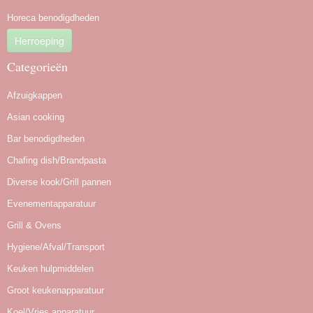
Horeca benodigdheden
Herroeping
Categorieën
Afzuigkappen
Asian cooking
Bar benodigdheden
Chafing dish/Brandpasta
Diverse kook/Grill pannen
Evenementapparatuur
Grill & Ovens
Hygiene/Afval/Transport
Keuken hulpmiddelen
Groot keukenapparatuur
Koel/Vries apparatuur