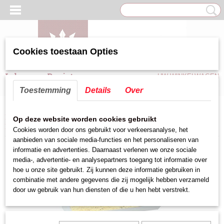
Cookies toestaan Opties
Inloggen
Registreren
UW WINKELWAGEN
Geen producten
(0)
Toestemming
Details
Over
Home
>
Keuken hulpmiddelen
>
Friet benodigdheden
>
Frites lekbak
>
Op deze website worden cookies gebruikt
Frites uitschepbak 100 cm
Cookies worden door ons gebruikt voor verkeersanalyse, het
aanbieden van sociale media-functies en het personaliseren van
informatie en advertenties. Daarnaast verlenen we onze sociale
media-, advertentie- en analysepartners toegang tot informatie over
hoe u onze site gebruikt. Zij kunnen deze informatie gebruiken in
combinatie met andere gegevens die zij mogelijk hebben verzameld
door uw gebruik van hun diensten of die u hen hebt verstrekt.