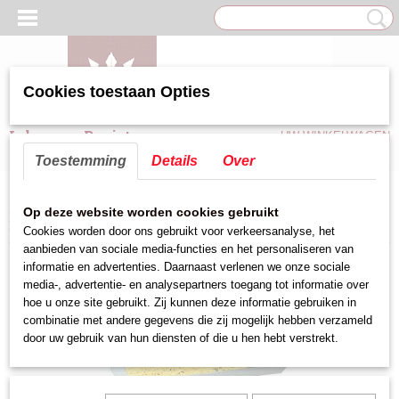
Cookies toestaan Opties
Inloggen
Registreren
UW WINKELWAGEN
Geen producten
(0)
Toestemming
Details
Over
Home
>
Keuken hulpmiddelen
>
Friet benodigdheden
>
Frites lekbak
>
Op deze website worden cookies gebruikt
Frites uitschepbak 70 cm
Cookies worden door ons gebruikt voor verkeersanalyse, het
aanbieden van sociale media-functies en het personaliseren van
informatie en advertenties. Daarnaast verlenen we onze sociale
media-, advertentie- en analysepartners toegang tot informatie over
hoe u onze site gebruikt. Zij kunnen deze informatie gebruiken in
combinatie met andere gegevens die zij mogelijk hebben verzameld
door uw gebruik van hun diensten of die u hen hebt verstrekt.