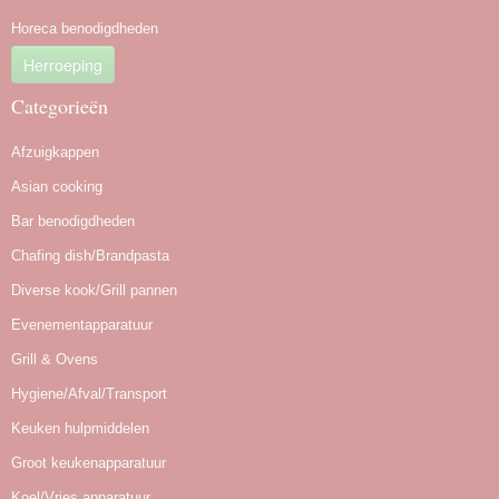
Horeca benodigdheden
Herroeping
Categorieën
Afzuigkappen
Asian cooking
Bar benodigdheden
Chafing dish/Brandpasta
Diverse kook/Grill pannen
Evenementapparatuur
Grill & Ovens
Hygiene/Afval/Transport
Keuken hulpmiddelen
Groot keukenapparatuur
Koel/Vries apparatuur