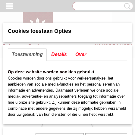
Cookies toestaan Opties
Inloggen
Registreren
UW WINKELWAGEN
Geen producten
(0)
Toestemming
Details
Over
Home
>
Keuken hulpmiddelen
>
Friet benodigdheden
>
Friet winkelschep
Op deze website worden cookies gebruikt
>
Frites-zakjes standaard Type A
Cookies worden door ons gebruikt voor verkeersanalyse, het
aanbieden van sociale media-functies en het personaliseren van
informatie en advertenties. Daarnaast verlenen we onze sociale
media-, advertentie- en analysepartners toegang tot informatie over
hoe u onze site gebruikt. Zij kunnen deze informatie gebruiken in
combinatie met andere gegevens die zij mogelijk hebben verzameld
door uw gebruik van hun diensten of die u hen hebt verstrekt.