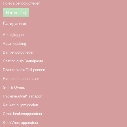
Horeca benodigdheden
Herroeping
Categorieën
Afzuigkappen
Asian cooking
Bar benodigdheden
Chafing dish/Brandpasta
Diverse kook/Grill pannen
Evenementapparatuur
Grill & Ovens
Hygiene/Afval/Transport
Keuken hulpmiddelen
Groot keukenapparatuur
Koel/Vries apparatuur