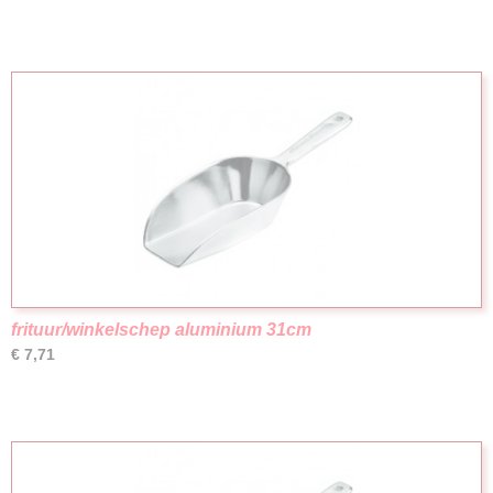
frituur/winkelschep aluminium 31cm
€ 7,71