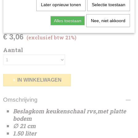
Later opnieuw tonen
Selectie toestaan
Beslagkom/keukenschaal
1,50L
Alles toestaan
Nee, niet akkoord
€ 3,06
(exclusief btw 21%)
Aantal
IN WINKELWAGEN
Omschrijving
Beslagkom keukenschaal rvs,met platte
bodem
∅ 21 cm
1.50 liter