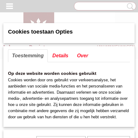
Cookies toestaan Opties
Inloggen
Registreren
UW WINKELWAGEN
Geen producten
(0)
Toestemming
Details
Over
Home
>
Keuken hulpmiddelen
>
Beslagkom,Vergiet,Zeef
>
Beslagkom rvs
Op deze website worden cookies gebruikt
>
Beslagkom/keukenschaal 1,50L
Cookies worden door ons gebruikt voor verkeersanalyse, het
aanbieden van sociale media-functies en het personaliseren van
informatie en advertenties. Daarnaast verlenen we onze sociale
media-, advertentie- en analysepartners toegang tot informatie over
hoe u onze site gebruikt. Zij kunnen deze informatie gebruiken in
combinatie met andere gegevens die zij mogelijk hebben verzameld
door uw gebruik van hun diensten of die u hen hebt verstrekt.