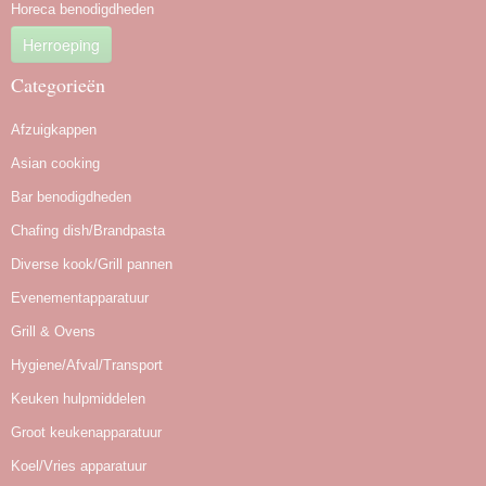
Horeca benodigdheden
Herroeping
Categorieën
Afzuigkappen
Asian cooking
Bar benodigdheden
Chafing dish/Brandpasta
Diverse kook/Grill pannen
Evenementapparatuur
Grill & Ovens
Hygiene/Afval/Transport
Keuken hulpmiddelen
Groot keukenapparatuur
Koel/Vries apparatuur