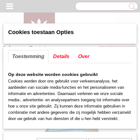
Cookies toestaan Opties
Inloggen
Registreren
UW WINKELWAGEN
Geen producten
(0)
Toestemming
Details
Over
Home
>
Hygiene/Afval/Transport
>
insectenverdelger/lampen
>
Op deze website worden cookies gebruikt
insectenverdelger haccp ArtNr 505.397
Cookies worden door ons gebruikt voor verkeersanalyse, het
aanbieden van sociale media-functies en het personaliseren van
informatie en advertenties. Daarnaast verlenen we onze sociale
media-, advertentie- en analysepartners toegang tot informatie over
hoe u onze site gebruikt. Zij kunnen deze informatie gebruiken in
combinatie met andere gegevens die zij mogelijk hebben verzameld
door uw gebruik van hun diensten of die u hen hebt verstrekt.