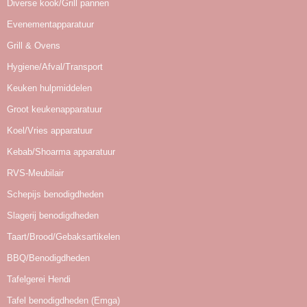
Diverse kook/Grill pannen
Evenementapparatuur
Grill & Ovens
Hygiene/Afval/Transport
Keuken hulpmiddelen
Groot keukenapparatuur
Koel/Vries apparatuur
Kebab/Shoarma apparatuur
RVS-Meubilair
Schepijs benodigdheden
Slagerij benodigdheden
Taart/Brood/Gebaksartikelen
BBQ/Benodigdheden
Tafelgerei Hendi
Tafel benodigdheden (Emga)