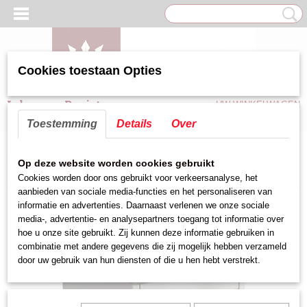
Cookies toestaan Opties
Inloggen
Registreren
UW WINKELWAGEN
Geen producten
(0)
Toestemming
Details
Over
Home
>
Groot keukenapparatuur
>
Bainmarie/Warmhoudvitrine
>
Bain-
Op deze website worden cookies gebruikt
marie Maxpro 1x1/1 GN -20cm
Cookies worden door ons gebruikt voor verkeersanalyse, het
aanbieden van sociale media-functies en het personaliseren van
informatie en advertenties. Daarnaast verlenen we onze sociale
media-, advertentie- en analysepartners toegang tot informatie over
hoe u onze site gebruikt. Zij kunnen deze informatie gebruiken in
combinatie met andere gegevens die zij mogelijk hebben verzameld
door uw gebruik van hun diensten of die u hen hebt verstrekt.