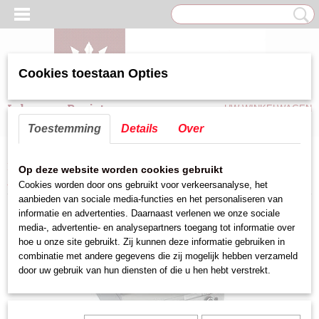
Cookies toestaan Opties
Inloggen
Registreren
UW WINKELWAGEN
Geen producten
(0)
Toestemming
Details
Over
Home
>
Grill & Ovens
>
bakplaten
>
grill/bakplaat modular 1/2 glad 1/2
Op deze website worden cookies gebruikt
gegroefd
Cookies worden door ons gebruikt voor verkeersanalyse, het
aanbieden van sociale media-functies en het personaliseren van
informatie en advertenties. Daarnaast verlenen we onze sociale
media-, advertentie- en analysepartners toegang tot informatie over
hoe u onze site gebruikt. Zij kunnen deze informatie gebruiken in
combinatie met andere gegevens die zij mogelijk hebben verzameld
door uw gebruik van hun diensten of die u hen hebt verstrekt.