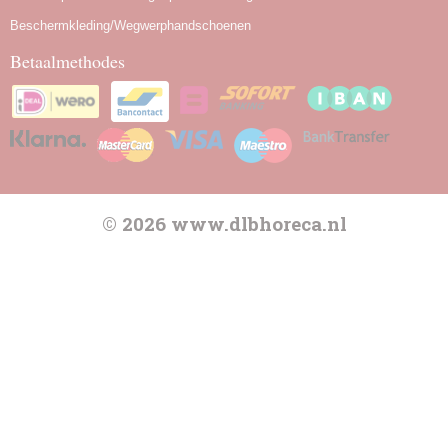
Beschermkleding/Wegwerphandschoenen
Betaalmethodes
© 2026 www.dlbhoreca.nl