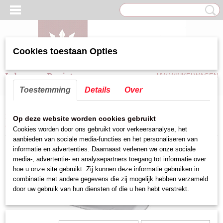
Cookies toestaan Opties
Inloggen
Registreren
UW WINKELWAGEN
Geen producten
(0)
Toestemming
Details
Over
Home
>
Beschermkleding/Wegwerphandschoenen
>
Bord-vierkant diep
Op deze website worden cookies gebruikt
(zwart) ArtNr:735.576
Cookies worden door ons gebruikt voor verkeersanalyse, het
aanbieden van sociale media-functies en het personaliseren van
informatie en advertenties. Daarnaast verlenen we onze sociale
media-, advertentie- en analysepartners toegang tot informatie over
hoe u onze site gebruikt. Zij kunnen deze informatie gebruiken in
combinatie met andere gegevens die zij mogelijk hebben verzameld
door uw gebruik van hun diensten of die u hen hebt verstrekt.