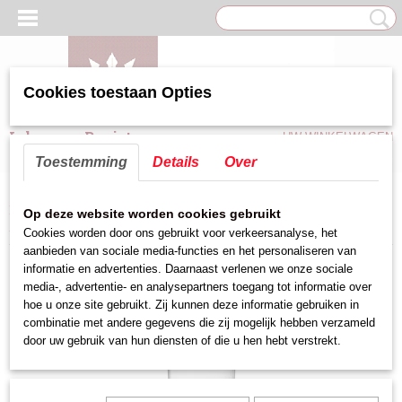
Cookies toestaan Opties
Inloggen
Registreren
UW WINKELWAGEN
Geen producten
(0)
Toestemming
Details
Over
Home
>
Bar benodigdheden
>
Drinkglas'Beker
>
Universeel glas Type B
Op deze website worden cookies gebruikt
ArtNr:230.029
Cookies worden door ons gebruikt voor verkeersanalyse, het
aanbieden van sociale media-functies en het personaliseren van
informatie en advertenties. Daarnaast verlenen we onze sociale
media-, advertentie- en analysepartners toegang tot informatie over
hoe u onze site gebruikt. Zij kunnen deze informatie gebruiken in
combinatie met andere gegevens die zij mogelijk hebben verzameld
door uw gebruik van hun diensten of die u hen hebt verstrekt.